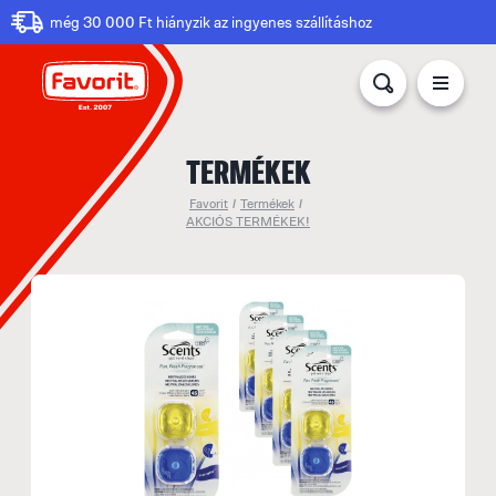
még 30 000 Ft hiányzik az ingyenes szállításhoz
TERMÉKEK
Favorit
/
Termékek
/
AKCIÓS TERMÉKEK!