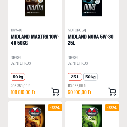
10W-40
MOTOROLAJ
MIDLAND MAXTRA 10W-
MIDLAND NOVA 5W-30
40 50KG
25L
DIESEL
DIESEL
SZINTETIKUS
SZINTETIKUS
50 kg
25 L
50 kg
206 350,00 Ft
113 965,00 Ft
108 810,00 Ft
60 100,00 Ft
-33%
-33%