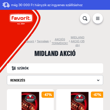
még 30 000 Ft hiányzik az ingyenes szállításhoz
MIDLAND
AKCIÓS
Favorit
/
Termékek
/
/
AKCIÓ
(35
TERMÉKEK!
db)
MIDLAND AKCIÓ
SZŰRŐK
RENDEZÉS
-47%
-47%