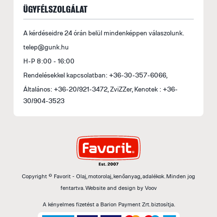
ÜGYFÉLSZOLGÁLAT
A kérdéseidre 24 órán belül mindenképpen válaszolunk.
telep@gunk.hu
H-P 8:00 - 16:00
Rendelésekkel kapcsolatban: +36-30-357-6066,
Általános: +36-20/921-3472, ZviZZer, Kenotek : +36-
30/904-3523
Copyright © Favorit - Olaj, motorolaj, kenőanyag, adalékok. Minden jog
fentartva.
Website and design by
Voov
A kényelmes fizetést a Barion Payment Zrt. biztosítja.