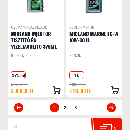
ÜZEMANYAGADALÉKOK
CSÓNAKMOTOR
MIDLAND INJEKTOR
MIDLAND MARINE FC-W
TISZTITÓ ÉS
10W-30 1L
VÍZELTÁVOLÍTÓ 375ML
BENZIN, DIESEL
BENZIN
375 ml
1 L
5 676,00 Ft
4 085,00 Ft
3 000,00 Ft
2 160,00 Ft
1
2
3
01