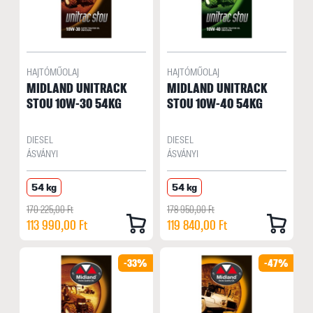
HAJTÓMŰOLAJ
HAJTÓMŰOLAJ
MIDLAND UNITRACK
MIDLAND UNITRACK
STOU 10W-30 54KG
STOU 10W-40 54KG
DIESEL
DIESEL
ÁSVÁNYI
ÁSVÁNYI
54 kg
54 kg
170 225,00 Ft
178 950,00 Ft
113 990,00 Ft
119 840,00 Ft
-33%
-47%