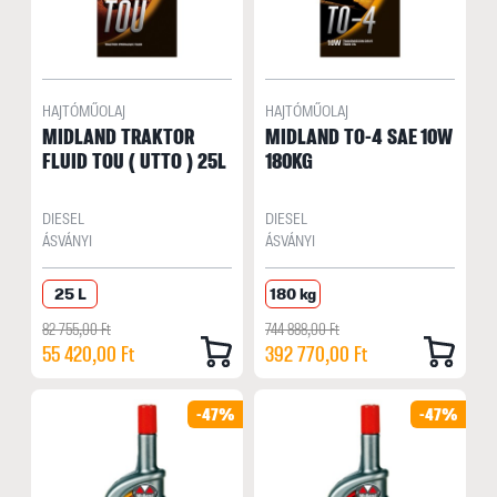
HAJTÓMŰOLAJ
HAJTÓMŰOLAJ
MIDLAND TRAKTOR
MIDLAND TO-4 SAE 10W
FLUID TOU ( UTTO ) 25L
180KG
DIESEL
DIESEL
ÁSVÁNYI
ÁSVÁNYI
25 L
180 kg
82 755,00 Ft
744 888,00 Ft
55 420,00 Ft
392 770,00 Ft
-47%
-47%