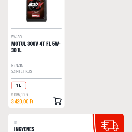
5W-30
MOTUL 300V 4T FL 5W-
30 1L
BENZIN
SZINTETIKUS
1 L
9 085,00 Ft
3 420,00 Ft
01
INGYENES