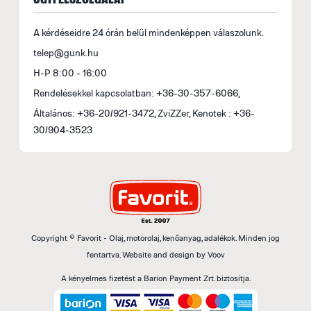
A kérdéseidre 24 órán belül mindenképpen válaszolunk.
telep@gunk.hu
H-P 8:00 - 16:00
Rendelésekkel kapcsolatban: +36-30-357-6066,
Általános: +36-20/921-3472, ZviZZer, Kenotek : +36-
30/904-3523
Copyright © Favorit - Olaj, motorolaj, kenőanyag, adalékok. Minden jog
fentartva.
Website and design by
Voov
A kényelmes fizetést a Barion Payment Zrt. biztosítja.