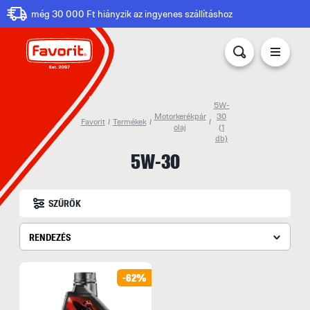
még 30 000 Ft hiányzik az ingyenes szállításhoz
5W-
Motorkerékpár
30
Favorit
/
Termékek
/
/
olaj
(1
db)
5W-30
SZŰRŐK
RENDEZÉS
-62%