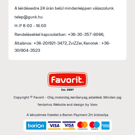
A kérdéseidre 24 órán belül mindenképpen válaszolunk.
telep@gunk.hu
H-P 8:00 - 16:00
Rendelésekkel kapcsolatban: +36-30-357-6066,
Általános: +36-20/921-3472, ZviZZer, Kenotek : +36-
30/904-3523
Copyright © Favorit - Olaj, motorolaj, kenőanyag, adalékok. Minden jog
fentartva.
Website and design by
Voov
A kényelmes fizetést a Barion Payment Zrt. biztosítja.