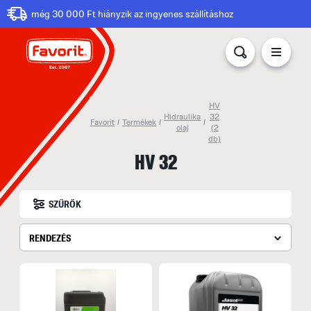
még 30 000 Ft hiányzik az ingyenes szállításhoz
HV
Hidraulika
32
Favorit
/
Termékek
/
/
olaj
(2
db)
HV 32
SZŰRŐK
RENDEZÉS