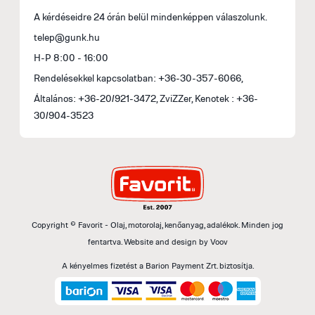
A kérdéseidre 24 órán belül mindenképpen válaszolunk.
telep@gunk.hu
H-P 8:00 - 16:00
Rendelésekkel kapcsolatban: +36-30-357-6066,
Általános: +36-20/921-3472, ZviZZer, Kenotek : +36-
30/904-3523
Copyright © Favorit - Olaj, motorolaj, kenőanyag, adalékok. Minden jog
fentartva.
Website and design by
Voov
A kényelmes fizetést a Barion Payment Zrt. biztosítja.