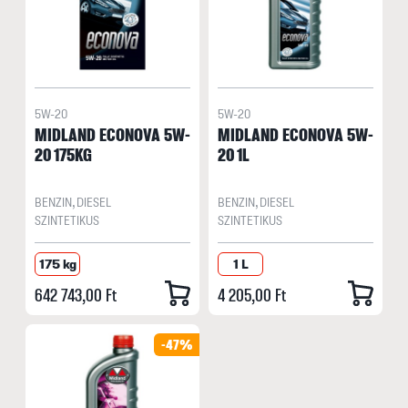
5W-20
5W-20
MIDLAND ECONOVA 5W-
MIDLAND ECONOVA 5W-
20 175KG
20 1L
BENZIN, DIESEL
BENZIN, DIESEL
SZINTETIKUS
SZINTETIKUS
175 kg
1 L
642 743,00 Ft
4 205,00 Ft
-47%