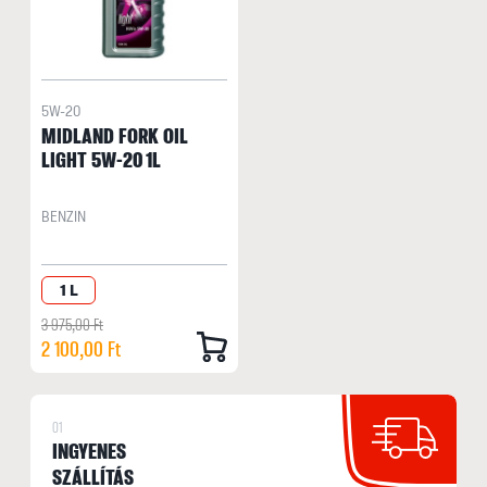
5W-20
MIDLAND FORK OIL
LIGHT 5W-20 1L
BENZIN
1 L
3 975,00 Ft
2 100,00 Ft
01
INGYENES
SZÁLLÍTÁS