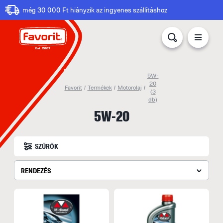
még 30 000 Ft hiányzik az ingyenes szállításhoz
5W-
20
Favorit
/
Termékek
/
Motorolaj
/
(3
db)
5W-20
SZŰRŐK
RENDEZÉS