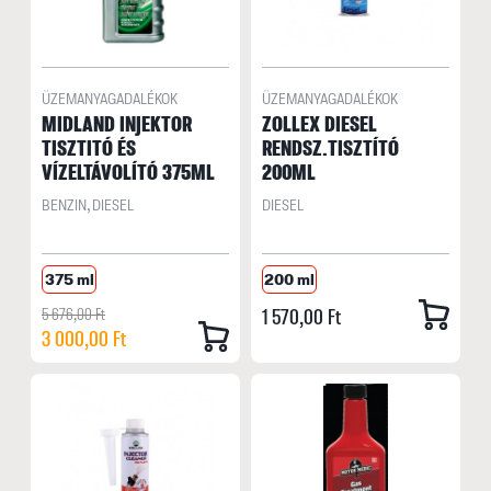
ÜZEMANYAGADALÉKOK
ÜZEMANYAGADALÉKOK
MIDLAND INJEKTOR
ZOLLEX DIESEL
TISZTITÓ ÉS
RENDSZ.TISZTÍTÓ
VÍZELTÁVOLÍTÓ 375ML
200ML
BENZIN, DIESEL
DIESEL
375 ml
200 ml
5 676,00 Ft
1 570,00 Ft
3 000,00 Ft