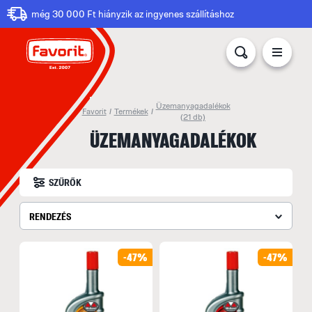
még 30 000 Ft hiányzik az ingyenes szállításhoz
Üzemanyagadalékok
Favorit
/
Termékek
/
(21 db)
ÜZEMANYAGADALÉKOK
SZŰRŐK
RENDEZÉS
-47%
-47%