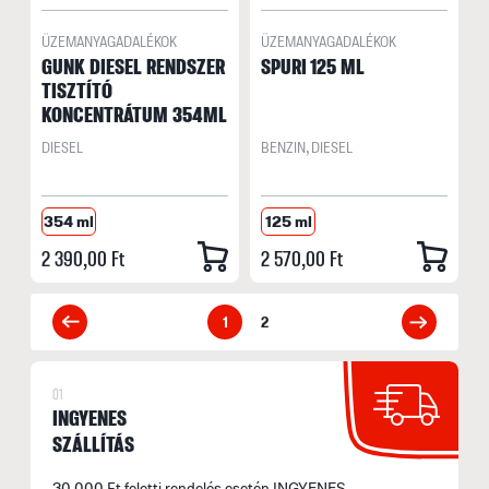
ÜZEMANYAGADALÉKOK
ÜZEMANYAGADALÉKOK
GUNK DIESEL RENDSZER
SPURI 125 ML
TISZTÍTÓ
KONCENTRÁTUM 354ML
DIESEL
BENZIN, DIESEL
354 ml
125 ml
2 390,00 Ft
2 570,00 Ft
1
2
01
INGYENES
SZÁLLÍTÁS
30.000 Ft feletti rendelés esetén INGYENES