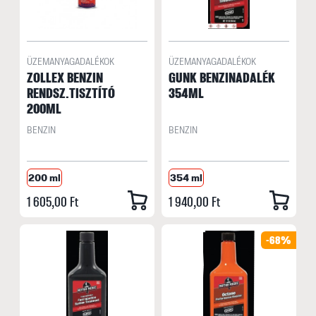
ÜZEMANYAGADALÉKOK
ÜZEMANYAGADALÉKOK
ZOLLEX BENZIN
GUNK BENZINADALÉK
RENDSZ.TISZTÍTÓ
354ML
200ML
BENZIN
BENZIN
200 ml
354 ml
1 605,00 Ft
1 940,00 Ft
-68%