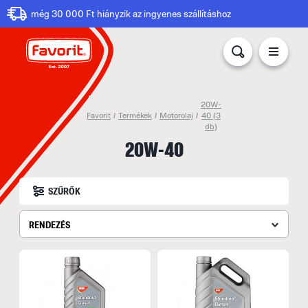
még 30 000 Ft hiányzik az ingyenes szállításhoz
20W-
Favorit
/
Termékek
/
Motorolaj
/
40
(3
db)
20W-40
SZŰRŐK
RENDEZÉS