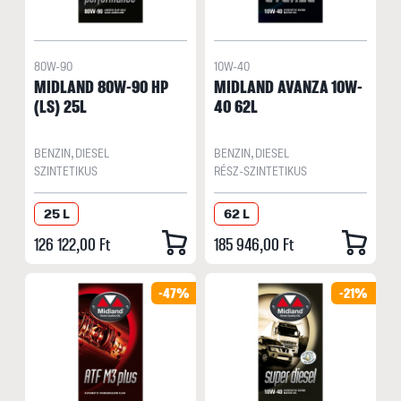
80W-90
10W-40
MIDLAND 80W-90 HP
MIDLAND AVANZA 10W-
(LS) 25L
40 62L
BENZIN, DIESEL
BENZIN, DIESEL
SZINTETIKUS
RÉSZ-SZINTETIKUS
25 L
62 L
126 122,00 Ft
185 946,00 Ft
-47%
-21%