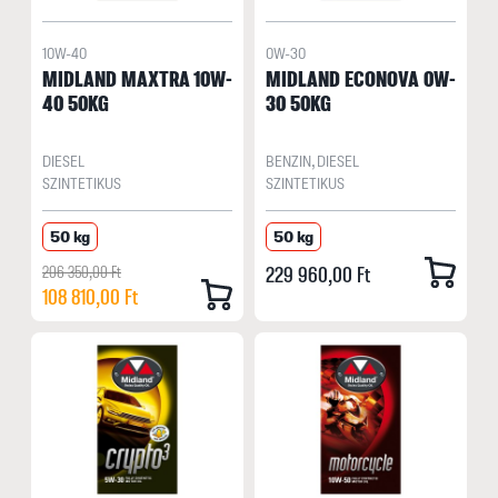
10W-40
0W-30
MIDLAND MAXTRA 10W-
MIDLAND ECONOVA 0W-
40 50KG
30 50KG
DIESEL
BENZIN, DIESEL
SZINTETIKUS
SZINTETIKUS
50 kg
50 kg
206 350,00 Ft
229 960,00 Ft
108 810,00 Ft