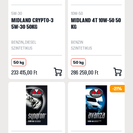
5W-30
10W-50
MIDLAND CRYPTO-3
MIDLAND 4T 10W-50 50
5W-30 50KG
KG
BENZIN, DIESEL
BENZIN
SZINTETIKUS
SZINTETIKUS
50 kg
50 kg
233 415,00 Ft
286 259,00 Ft
-21%