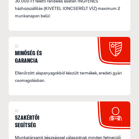
30.000 Ft feletti rendelés esetén INGYENES
házhozszállítás (KIVÉTEL IONCSERÉLT VÍZ) maximum 2
munkanapon belül.
02
MINŐSÉG ÉS
GARANCIA
Ellenőrzött alapanyagokból készült termékek, eredeti gyári
csomagolásban.
03
SZAKÉRTŐI
SEGÍTSÉG
Munkatársaink készséggel válaszolnak minden felmerülő