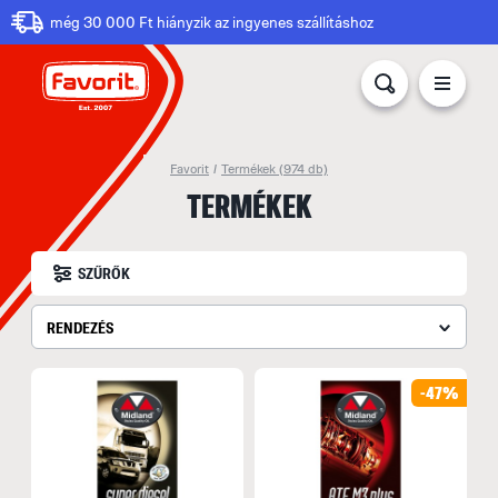
még 30 000 Ft hiányzik az ingyenes szállításhoz
Favorit
/
Termékek
(974 db)
TERMÉKEK
SZŰRŐK
RENDEZÉS
-47%