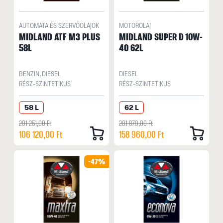
AUTOMATA ÉS SZERVÓOLAJOK
MOTOROLAJ
MIDLAND ATF M3 PLUS
MIDLAND SUPER D 10W-
58L
40 62L
BENZIN, DIESEL
DIESEL
RÉSZ-SZINTETIKUS
RÉSZ-SZINTETIKUS
58 L
62 L
201 251,00 Ft
201 879,00 Ft
106 120,00 Ft
158 960,00 Ft
-47%