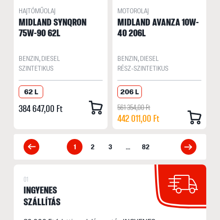
HAJTÓMŰOLAJ
MOTOROLAJ
MIDLAND SYNQRON
MIDLAND AVANZA 10W-
75W-90 62L
40 206L
BENZIN, DIESEL
BENZIN, DIESEL
SZINTETIKUS
RÉSZ-SZINTETIKUS
62 L
206 L
384 647,00 Ft
561 354,00 Ft
442 011,00 Ft
1
2
3
...
82
01
INGYENES
SZÁLLÍTÁS