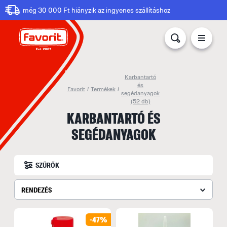
még 30 000 Ft hiányzik az ingyenes szállításhoz
Karbantartó
és
Favorit
/
Termékek
/
segédanyagok
(52 db)
KARBANTARTÓ ÉS
SEGÉDANYAGOK
SZŰRŐK
RENDEZÉS
-47%