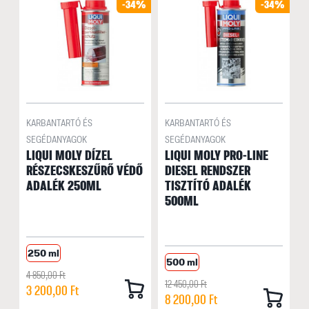
-34%
-34%
KARBANTARTÓ ÉS
KARBANTARTÓ ÉS
SEGÉDANYAGOK
SEGÉDANYAGOK
LIQUI MOLY DÍZEL
LIQUI MOLY PRO-LINE
RÉSZECSKESZŰRŐ VÉDŐ
DIESEL RENDSZER
ADALÉK 250ML
TISZTÍTÓ ADALÉK
500ML
250 ml
500 ml
4 850,00 Ft
12 450,00 Ft
3 200,00 Ft
8 200,00 Ft