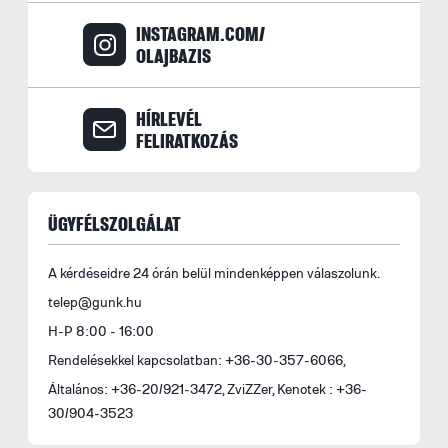
INSTAGRAM.COM/
OLAJBAZIS
HÍRLEVÉL
FELIRATKOZÁS
ÜGYFÉLSZOLGÁLAT
A kérdéseidre 24 órán belül mindenképpen válaszolunk.
telep@gunk.hu
H-P 8:00 - 16:00
Rendelésekkel kapcsolatban: +36-30-357-6066,
Általános: +36-20/921-3472, ZviZZer, Kenotek : +36-
30/904-3523