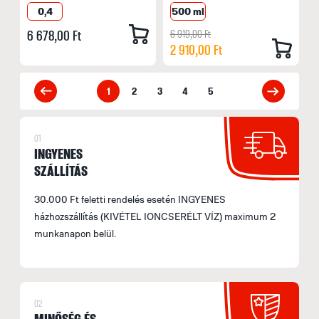
0,4
500 ml
6 678,00 Ft
6 919,00 Ft
2 910,00 Ft
1
2
3
4
5
01
INGYENES
SZÁLLÍTÁS
30.000 Ft feletti rendelés esetén INGYENES
házhozszállítás (KIVÉTEL IONCSERÉLT VÍZ) maximum 2
munkanapon belül.
02
MINŐSÉG ÉS