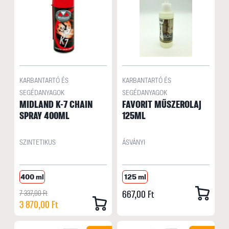
KARBANTARTÓ ÉS
KARBANTARTÓ ÉS
SEGÉDANYAGOK
SEGÉDANYAGOK
MIDLAND K-7 CHAIN
FAVORIT MŰSZEROLAJ
SPRAY 400ML
125ML
SZINTETIKUS
ÁSVÁNYI
400 ml
125 ml
7 337,00 Ft
667,00 Ft
3 870,00 Ft