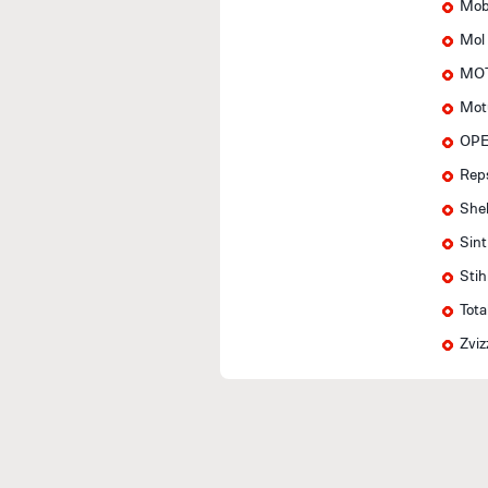
Mob
Mol
MOT
Mot
OPE
Rep
Shel
Sin
Stih
Tota
Zviz