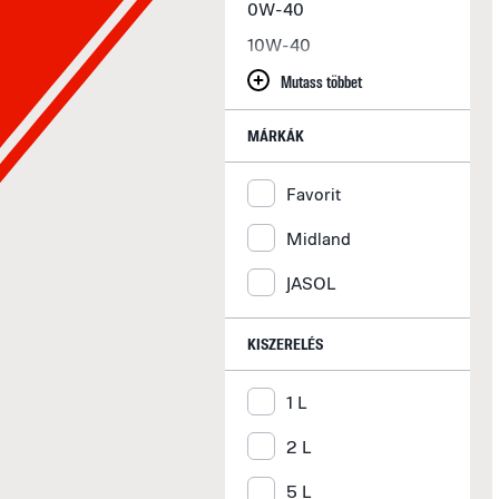
0W-40
10W-40
10W-50
Mutass többet
10W-60
MÁRKÁK
15W-40
15W-50
Favorit
20W-40
Midland
20W-50
JASOL
20W-60
5W-20
KISZERELÉS
5W-30
5W-40
1 L
5W-50
2 L
Többfunkciós
5 L
mezőgazdasági