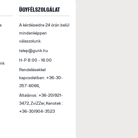
ÜGYFÉLSZOLGÁLAT
e
A kérdéseidre 24 órán belül
mindenképpen
válaszolunk.
telep@gunk.hu
H-P 8:00 - 16:00
ink
Rendelésekkel
kapcsolatban: +36-30-
357-6066,
Általános: +36-20/921-
3472, ZviZZer, Kenotek :
+36-30/904-3523