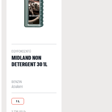
EGYFOKOZATÚ
MIDLAND NON
DETERGENT 30 1L
BENZIN
ÁSVÁNYI
1 L
3 736,00 Ft