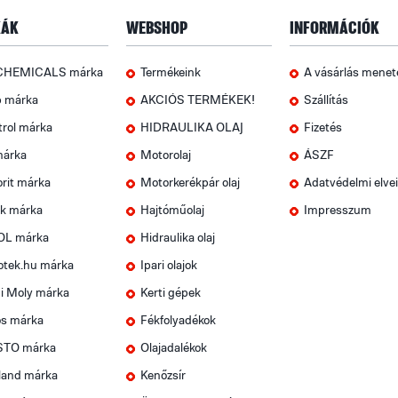
ÁK
WEBSHOP
INFORMÁCIÓK
CHEMICALS márka
Termékeink
A vásárlás menet
p márka
AKCIÓS TERMÉKEK!
Szállítás
trol márka
HIDRAULIKA OLAJ
Fizetés
márka
Motorolaj
ÁSZF
rit márka
Motorkerékpár olaj
Adatvédelmi elve
k márka
Hajtóműolaj
Impresszum
OL márka
Hidraulika olaj
otek.hu márka
Ipari olajok
i Moly márka
Kerti gépek
os márka
Fékfolyadékok
TO márka
Olajadalékok
land márka
Kenőzsír