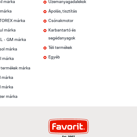
il márka
Üzemanyagadalékok
 márka
Ápolás, tisztítás
OREX márka
Csónakmotor
ul márka
Karbantartó és
segédanyagok
L - GM márka
Téli termékek
sol márka
Egyéb
l márka
t termékek márka
l márka
l márka
zer márka