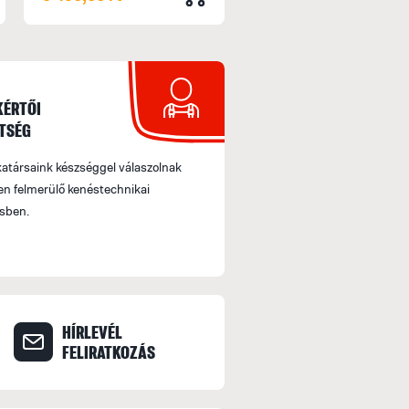
KÉRTŐI
TSÉG
társaink készséggel válaszolnak
n felmerülő kenéstechnikai
sben.
HÍRLEVÉL
FELIRATKOZÁS