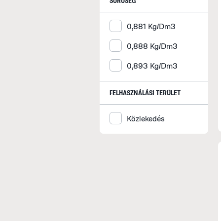
SŰRŰSÉG
0,881 Kg/Dm3
0,888 Kg/Dm3
0,893 Kg/Dm3
FELHASZNÁLÁSI TERÜLET
Közlekedés