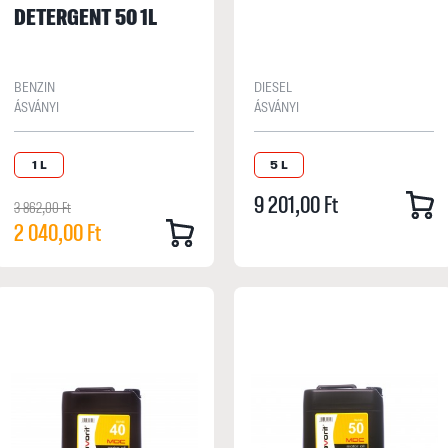
DETERGENT 50 1L
BENZIN
DIESEL
ÁSVÁNYI
ÁSVÁNYI
1 L
5 L
9 201,00 Ft
3 862,00 Ft
2 040,00 Ft