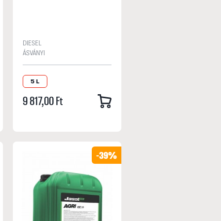
DIESEL
ÁSVÁNYI
5 L
9 817,00 Ft
-39%