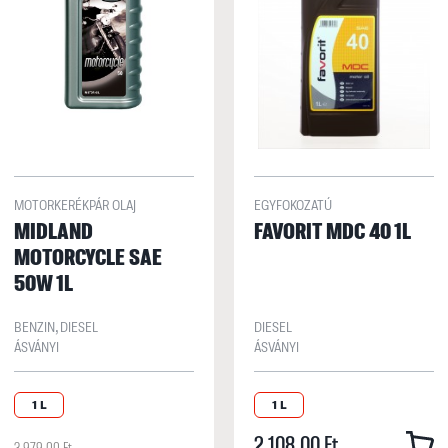
MOTORKERÉKPÁR OLAJ
EGYFOKOZATÚ
MIDLAND
FAVORIT MDC 40 1L
MOTORCYCLE SAE
50W 1L
BENZIN, DIESEL
DIESEL
ÁSVÁNYI
ÁSVÁNYI
1 L
1 L
2 108,00 Ft
3 979,00 Ft