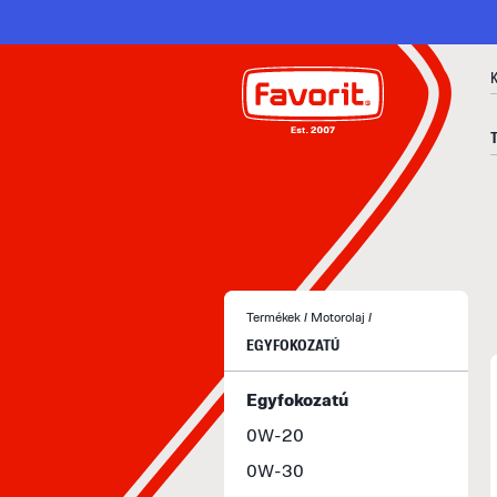
Termékek
/
Motorolaj
/
EGYFOKOZATÚ
Egyfokozatú
0W-20
0W-30