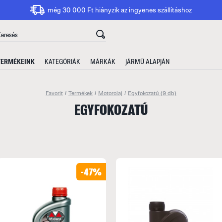
még 30 000 Ft hiányzik az ingyenes szállításhoz
TERMÉKEINK
KATEGÓRIÁK
MÁRKÁK
JÁRMŰ ALAPJÁN
Favorit
/
Termékek
/
Motorolaj
/
Egyfokozatú
(9 db)
EGYFOKOZATÚ
-47%