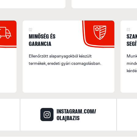
02
03
MINŐSÉG ÉS
SZA
GARANCIA
SEGÍ
Ellenőrzött alapanyagokból készült
Munka
termékek, eredeti gyári csomagolásban.
minde
kérdé
INSTAGRAM.COM/
OLAJBAZIS