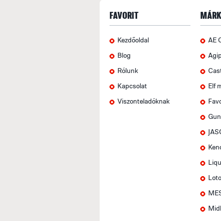
FAVORIT
MÁRK
Kezdőoldal
AE 
Blog
Agi
Rólunk
Cas
Kapcsolat
Elf 
Viszonteladóknak
Favo
Gun
JAS
Ken
Liqu
Lot
MES
Mid