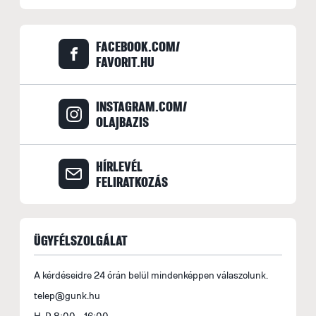
FACEBOOK.COM/
FAVORIT.HU
INSTAGRAM.COM/
OLAJBAZIS
HÍRLEVÉL
FELIRATKOZÁS
ÜGYFÉLSZOLGÁLAT
A kérdéseidre 24 órán belül mindenképpen válaszolunk.
telep@gunk.hu
H-P 8:00 - 16:00