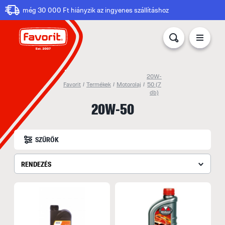
még 30 000 Ft hiányzik az ingyenes szállításhoz
20W-
Favorit
/
Termékek
/
Motorolaj
/
50
(7
db)
20W-50
SZŰRŐK
RENDEZÉS