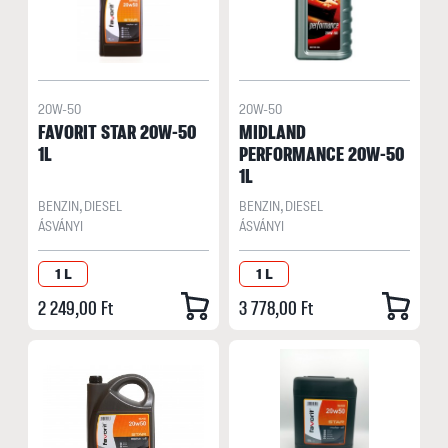
20W-50
20W-50
FAVORIT STAR 20W-50
MIDLAND
1L
PERFORMANCE 20W-50
1L
BENZIN, DIESEL
BENZIN, DIESEL
ÁSVÁNYI
ÁSVÁNYI
1 L
1 L
2 249,00 Ft
3 778,00 Ft