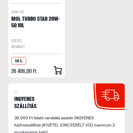
20W-50
MOL TURBO STAR 20W-
50 10L
DIESEL
ÁSVÁNYI
10 L
26 406,00 Ft
01
INGYENES
SZÁLLÍTÁS
30.000 Ft feletti rendelés esetén INGYENES
házhozszállítás (KIVÉTEL IONCSERÉLT VÍZ) maximum 2
munkanapon belül.