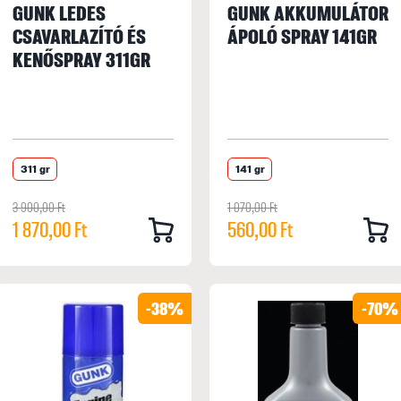
GUNK LEDES
GUNK AKKUMULÁTOR
CSAVARLAZÍTÓ ÉS
ÁPOLÓ SPRAY 141GR
KENŐSPRAY 311GR
311 gr
141 gr
3 900,00 Ft
1 070,00 Ft
1 870,00 Ft
560,00 Ft
-38%
-70%