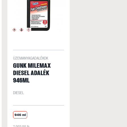
ÜZEMANYAGADALÉKOK
GUNK MILEMAX
DIESEL ADALÉK
946ML
DIESEL
946 ml
7 093,00 Ft