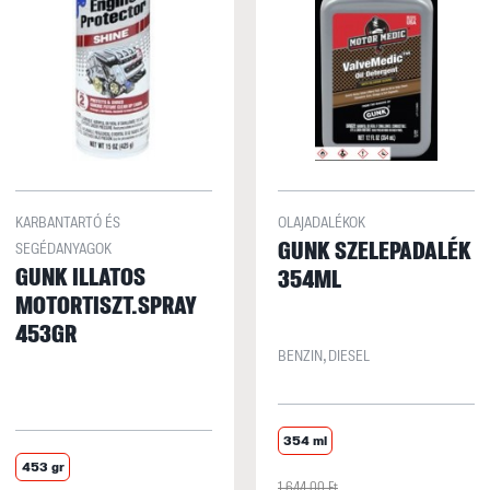
KARBANTARTÓ ÉS
OLAJADALÉKOK
GUNK SZELEPADALÉK
SEGÉDANYAGOK
GUNK ILLATOS
354ML
MOTORTISZT.SPRAY
453GR
BENZIN, DIESEL
354 ml
453 gr
1 644,00 Ft