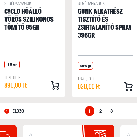
SEGÉDANYAGOK
SEGÉDANYAGOK
CYCLO HŐÁLLÓ
GUNK ALKATRÉSZ
VÖRÖS SZILIKONOS
TISZTÍTÓ ÉS
TÖMÍTŐ 85GR
ZSIRTALANÍTÓ SPRAY
396GR
85 gr
396 gr
1 675,00 Ft
1 820,00 Ft
890,00 Ft
930,00 Ft
ELŐZŐ
1
2
3
02
03