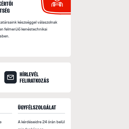
KÉRTŐI
TSÉG
társaink készséggel válaszolnak
n felmerülő kenéstechnikai
sben.
HÍRLEVÉL
FELIRATKOZÁS
ÜGYFÉLSZOLGÁLAT
e
A kérdéseidre 24 órán belül