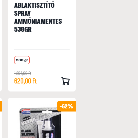
ABLAKTISZTÍTÓ
SPRAY
AMMÓNIAMENTES
538GR
538 gr
1 294,00 Ft
620,00 Ft
-62%