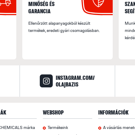
MINŐSÉG ÉS
SZA
GARANCIA
SEGÍ
Ellenőrzött alapanyagokból készült
Munka
termékek, eredeti gyári csomagolásban.
minde
kérdé
INSTAGRAM.COM/
OLAJBAZIS
ÁK
WEBSHOP
INFORMÁCIÓK
CHEMICALS márka
Termékeink
A vásárlás menet