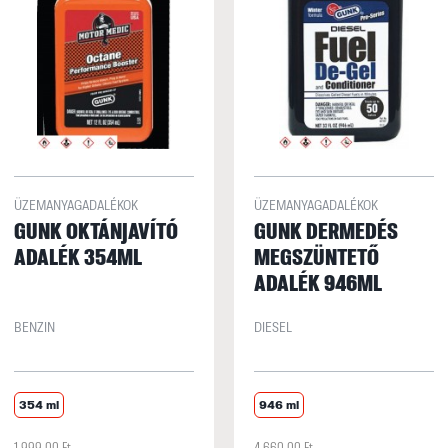
ÜZEMANYAGADALÉKOK
ÜZEMANYAGADALÉKOK
GUNK OKTÁNJAVÍTÓ
GUNK DERMEDÉS
ADALÉK 354ML
MEGSZÜNTETŐ
ADALÉK 946ML
BENZIN
DIESEL
354 ml
946 ml
1 999,00 Ft
4 660,00 Ft