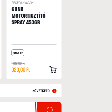
SEGÉDANYAGOK
GUNK
MOTORTISZTÍTÓ
SPRAY 453GR
453 gr
1 918,00 Ft
920,00 Ft
KÖVETKEZŐ