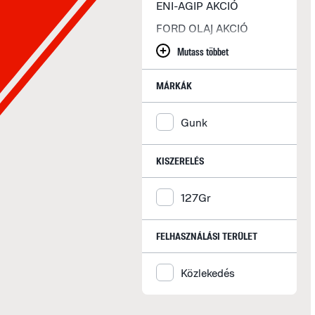
ENI-AGIP AKCIÓ
FORD OLAJ AKCIÓ
JASOL AKCIÓ
Mutass többet
LIQUI MOLY AKCIÓ
MÁRKÁK
LOTOS AKCIÓ
MIDLAND AKCIÓ
Gunk
MOBIL OLAJ AKCIÓ
KISZERELÉS
MOTUL - MOTOREX
AKCIÓ
127Gr
REPSOL AKCIÓ
SHELL AKCIÓ
FELHASZNÁLÁSI TERÜLET
TOTAL AKCIÓ
Közlekedés