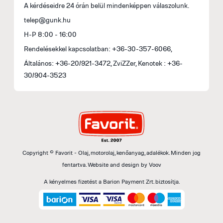
A kérdéseidre 24 órán belül mindenképpen válaszolunk.
telep@gunk.hu
H-P 8:00 - 16:00
Rendelésekkel kapcsolatban: +36-30-357-6066,
Általános: +36-20/921-3472, ZviZZer, Kenotek : +36-
30/904-3523
Copyright © Favorit - Olaj, motorolaj, kenőanyag, adalékok. Minden jog
fentartva.
Website and design by
Voov
A kényelmes fizetést a Barion Payment Zrt. biztosítja.