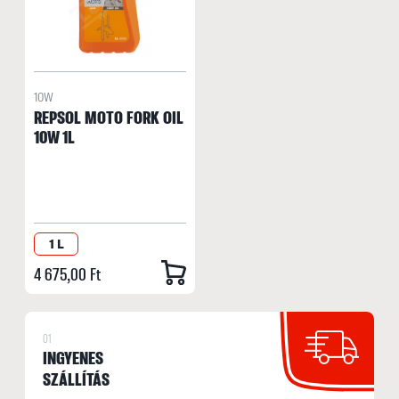
10W
REPSOL MOTO FORK OIL
10W 1L
1 L
4 675,00 Ft
01
INGYENES
SZÁLLÍTÁS