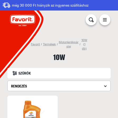
még 30 000 Ft hiányzik az ingyenes szállításhoz
10W
Motorkerékpár
Favorit
/
Termékek
/
/
(1
olaj
db)
10W
SZŰRŐK
RENDEZÉS