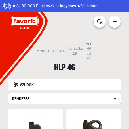
még 30 000 Ft hiányzik az ingyenes szállításhoz
HLP
Hidraulika
46
Favorit
/
Termékek
/
/
olaj
(3
db)
HLP 46
SZŰRŐK
RENDEZÉS