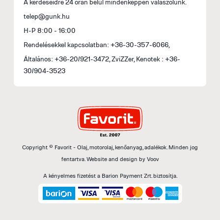
A kérdéseidre 24 órán belül mindenképpen válaszolunk.
telep@gunk.hu
H-P 8:00 - 16:00
Rendelésekkel kapcsolatban: +36-30-357-6066,
Általános: +36-20/921-3472, ZviZZer, Kenotek : +36-
30/904-3523
Copyright © Favorit - Olaj, motorolaj, kenőanyag, adalékok. Minden jog
fentartva.
Website and design by
Voov
A kényelmes fizetést a Barion Payment Zrt. biztosítja.