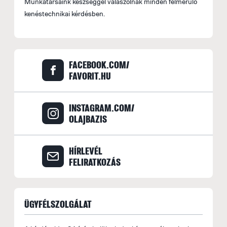
Munkatársaink készséggel válaszolnak minden felmerülő
kenéstechnikai kérdésben.
FACEBOOK.COM/
FAVORIT.HU
INSTAGRAM.COM/
OLAJBAZIS
HÍRLEVÉL
FELIRATKOZÁS
ÜGYFÉLSZOLGÁLAT