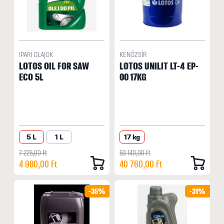
IPARI OLAJOK
KENŐZSÍR
LOTOS OIL FOR SAW
LOTOS UNILIT LT-4 EP-
ECO 5L
00 17KG
5 L
1 L
17 kg
7 225,00 Ft
59 140,00 Ft
4 980,00 Ft
40 760,00 Ft
-35%
-31%