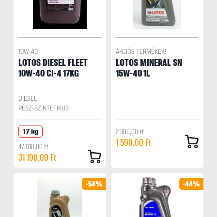
10W-40
AKCIÓS TERMÉKEK!
LOTOS DIESEL FLEET
LOTOS MINERAL SN
10W-40 CI-4 17KG
15W-40 1L
DIESEL
RÉSZ-SZINTETIKUS
17 kg
2 300,00 Ft
1 590,00 Ft
47 910,00 Ft
31 190,00 Ft
-54%
-44%