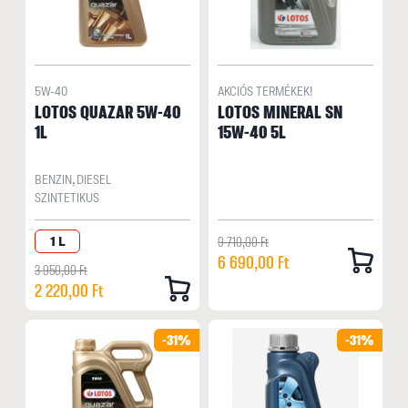
5W-40
AKCIÓS TERMÉKEK!
LOTOS QUAZAR 5W-40
LOTOS MINERAL SN
1L
15W-40 5L
BENZIN, DIESEL
SZINTETIKUS
1 L
9 710,00 Ft
6 690,00 Ft
3 950,00 Ft
2 220,00 Ft
-31%
-31%