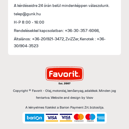
A kérdéseidre 24 órán belül mindenképpen válaszolunk.
telep@gunk.hu
H-P 8:00 - 16:00
Rendelésekkel kapcsolatban: +36-30-357-6066,
Általános: +36-20/921-3472, ZviZZer, Kenotek : +36-
30/904-3523
Copyright © Favorit - Olaj, motorolaj, kenőanyag, adalékok. Minden jog
fentartva.
Website and design by
Voov
A kényelmes fizetést a Barion Payment Zrt. biztosítja.