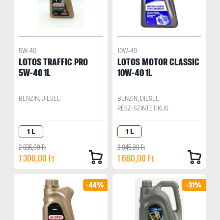
5W-40
10W-40
LOTOS TRAFFIC PRO
LOTOS MOTOR CLASSIC
5W-40 1L
10W-40 1L
BENZIN, DIESEL
BENZIN, DIESEL
RÉSZ-SZINTETIKUS
1 L
1 L
2 835,00 Ft
2 945,00 Ft
1 300,00 Ft
1 660,00 Ft
-44%
-31%