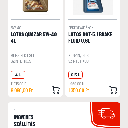
5W-40
FÉKFOLYADÉKOK
LOTOS QUAZAR 5W-40
LOTOS DOT-5.1 BRAKE
4L
FLUID 0,6L
BENZIN, DIESEL
BENZIN, DIESEL
SZINTETIKUS
SZINTETIKUS
4 L
0,5 L
11 715,00 Ft
1 960,00 Ft
8 080,00 Ft
1 350,00 Ft
01
INGYENES
SZÁLLÍTÁS