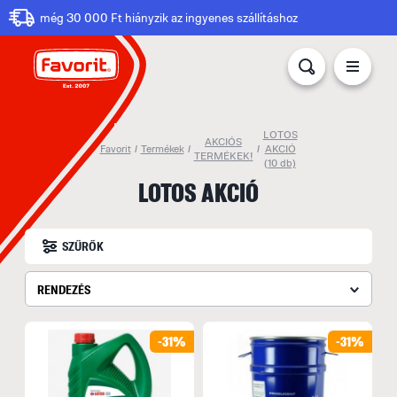
még 30 000 Ft hiányzik az ingyenes szállításhoz
LOTOS
AKCIÓS
Favorit
/
Termékek
/
/
AKCIÓ
TERMÉKEK!
(10 db)
LOTOS AKCIÓ
SZŰRŐK
RENDEZÉS
-31%
-31%