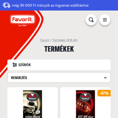
még 30 000 Ft hiányzik az ingyenes szállításhoz
Favorit
/
Termékek
(974 db)
TERMÉKEK
SZŰRŐK
RENDEZÉS
-47%