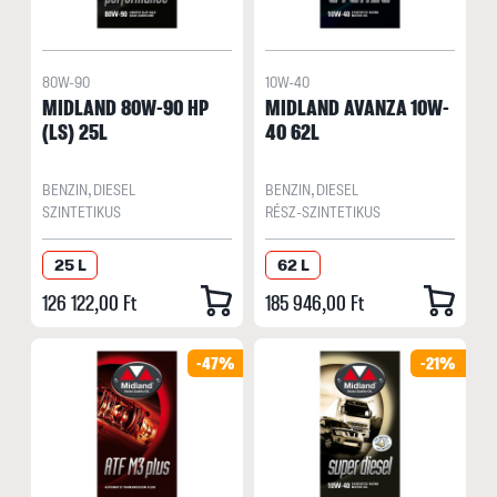
80W-90
10W-40
MIDLAND 80W-90 HP
MIDLAND AVANZA 10W-
(LS) 25L
40 62L
BENZIN, DIESEL
BENZIN, DIESEL
SZINTETIKUS
RÉSZ-SZINTETIKUS
25 L
62 L
126 122,00 Ft
185 946,00 Ft
-47%
-21%