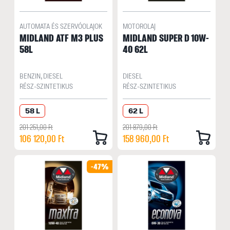
AUTOMATA ÉS SZERVÓOLAJOK
MOTOROLAJ
MIDLAND ATF M3 PLUS
MIDLAND SUPER D 10W-
58L
40 62L
BENZIN, DIESEL
DIESEL
RÉSZ-SZINTETIKUS
RÉSZ-SZINTETIKUS
58 L
62 L
201 251,00 Ft
201 879,00 Ft
106 120,00 Ft
158 960,00 Ft
-47%