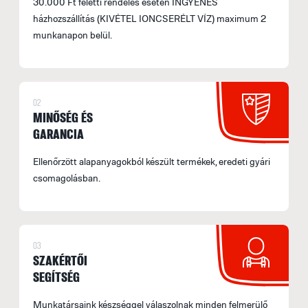
30.000 Ft feletti rendelés esetén INGYENES
házhozszállítás (KIVÉTEL IONCSERÉLT VÍZ) maximum 2
munkanapon belül.
02
MINŐSÉG ÉS
GARANCIA
Ellenőrzött alapanyagokból készült termékek, eredeti gyári
csomagolásban.
03
SZAKÉRTŐI
SEGÍTSÉG
Munkatársaink készséggel válaszolnak minden felmerülő