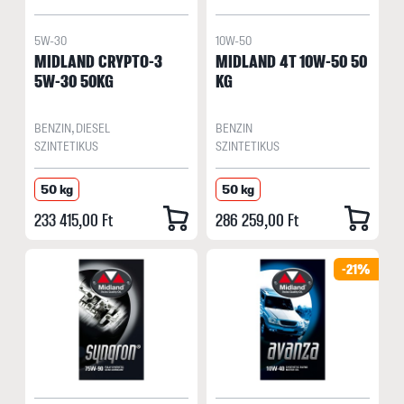
5W-30
10W-50
MIDLAND CRYPTO-3
MIDLAND 4T 10W-50 50
5W-30 50KG
KG
BENZIN, DIESEL
BENZIN
SZINTETIKUS
SZINTETIKUS
50 kg
50 kg
233 415,00 Ft
286 259,00 Ft
-21%