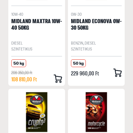
10W-40
0W-30
MIDLAND MAXTRA 10W-
MIDLAND ECONOVA 0W-
40 50KG
30 50KG
DIESEL
BENZIN, DIESEL
SZINTETIKUS
SZINTETIKUS
50 kg
50 kg
206 350,00 Ft
229 960,00 Ft
108 810,00 Ft