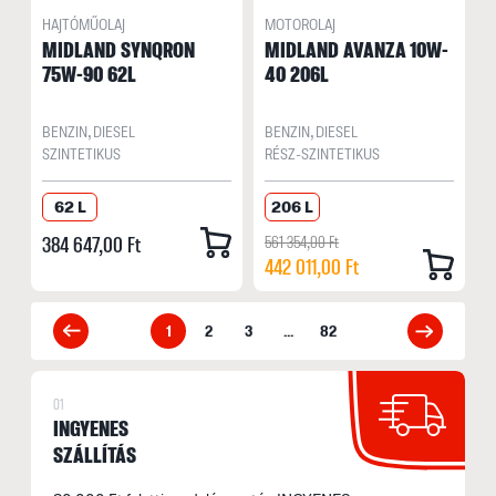
HAJTÓMŰOLAJ
MOTOROLAJ
MIDLAND SYNQRON
MIDLAND AVANZA 10W-
75W-90 62L
40 206L
BENZIN, DIESEL
BENZIN, DIESEL
SZINTETIKUS
RÉSZ-SZINTETIKUS
62 L
206 L
384 647,00 Ft
561 354,00 Ft
442 011,00 Ft
1
2
3
...
82
01
INGYENES
SZÁLLÍTÁS