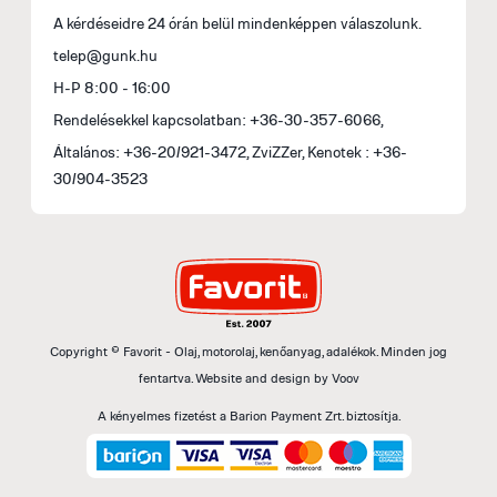
M
A kérdéseidre 24 órán belül mindenképpen válaszolunk.
i
telep@gunk.hu
1
H-P 8:00 - 16:00
Rendelésekkel kapcsolatban: +36-30-357-6066,
Általános: +36-20/921-3472, ZviZZer, Kenotek : +36-
30/904-3523
Copyright © Favorit - Olaj, motorolaj, kenőanyag, adalékok. Minden jog
fentartva.
Website and design by
Voov
A kényelmes fizetést a Barion Payment Zrt. biztosítja.