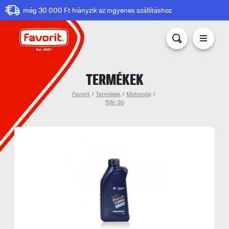
még 30 000 Ft hiányzik az ingyenes szállításhoz
TERMÉKEK
Favorit
/
Termékek
/
Motorolaj
/
5W-30