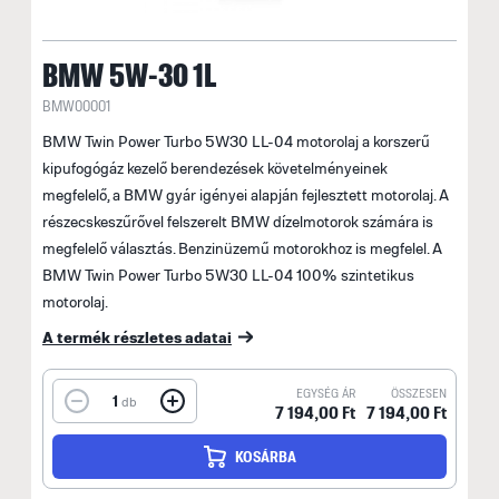
BMW 5W-30 1L
BMW00001
BMW Twin Power Turbo 5W30 LL-04 motorolaj a korszerű
kipufogógáz kezelő berendezések követelményeinek
megfelelő, a BMW gyár igényei alapján fejlesztett motorolaj. A
részecskeszűrővel felszerelt BMW dízelmotorok számára is
megfelelő választás. Benzinüzemű motorokhoz is megfelel. A
BMW Twin Power Turbo 5W30 LL-04 100% szintetikus
motorolaj.
A termék részletes adatai
EGYSÉG ÁR
ÖSSZESEN
1
db
7 194,00 Ft
7 194,00 Ft
KOSÁRBA