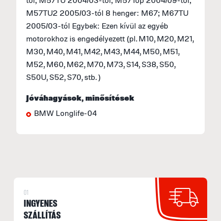
tól; M57TU 2004/03-tól; M57Top 2004/09-tól;
F
M57TU2 2005/03-tól 8 henger: M67; M67TU
(
2005/03-tól Egybek: Ezen kívül az egyéb
S
motorokhoz is engedélyezett (pl. M10, M20, M21,
2
M30, M40, M41, M42, M43, M44, M50, M51,
a
M52, M60, M62, M70, M73, S14, S38, S50,
S50U, S52, S70, stb. )
S
M
Jóváhagyások, minősítések
f
BMW Longlife-04
E
U
M
I
E
01
p
INGYENES
SZÁLLÍTÁS