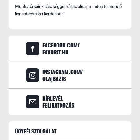
m
Munkatársaink készséggel válaszolnak minden felmerülő
le
kenéstechnikai kérdésben.
B
S
o
FACEBOOK.COM/
FAVORIT.HU
f
(
E
INSTAGRAM.COM/
A
OLAJBAZIS
f
s
HÍRLEVÉL
b
FELIRATKOZÁS
A
r
ÜGYFÉLSZOLGÁLAT
b
A