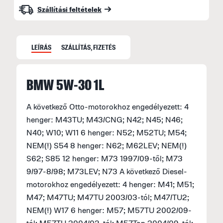
Szállítási feltételek
LEÍRÁS
SZÁLLÍTÁS, FIZETÉS
BMW 5W-30 1L
S
A következő Otto-motorokhoz engedélyezett: 4
S
henger: M43TU; M43/CNG; N42; N45; N46;
M
N40; W10; W11 6 henger: N52; M52TU; M54;
f
NEM(!) S54 8 henger: N62; M62LEV; NEM(!)
F
S62; S85 12 henger: M73 1997/09-től; M73
E
9/97-8/98; M73LEV; N73 A következő Diesel-
H
motorokhoz engedélyezett: 4 henger: M41; M51;
M47; M47TU; M47TU 2003/03-tól; M47/TU2;
A
NEM(!) W17 6 henger: M57; M57TU 2002/09-
á