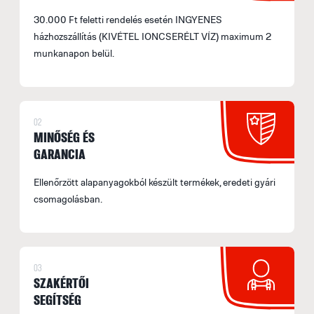
F
30.000 Ft feletti rendelés esetén INGYENES
F
házhozszállítás (KIVÉTEL IONCSERÉLT VÍZ) maximum 2
munkanapon belül.
M
e
F
02
E
MINŐSÉG ÉS
M
GARANCIA
s
á
Ellenőrzött alapanyagokból készült termékek, eredeti gyári
b
csomagolásban.
s
fe
a
03
l
SZAKÉRTŐI
t
SEGÍTSÉG
t