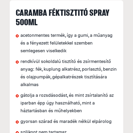
CARAMBA FÉKTISZTITÓ SPRAY
S
500ML
S
M
acetonmentes termék, így a gumi, a műanyag
f
és a fényezett felületekkel szemben
F
semlegesen viselkedik
E
rendkívül sokoldalú tisztító és zsírmentesítő
anyag: fék, kuplung alkatrész, porlasztó, benzin
H
és olajpumpák, gépalkatrészek tisztítására
A
alkalmas
á
gátolja a rozsdásodást, és mint zsírtalanító az
F
iparban épp úgy használható, mint a
(
háztartásban és műhelyekben
S
gyorsan szárad és maradék nélkül elpárolog
2
a
szilikont nem tartamaz