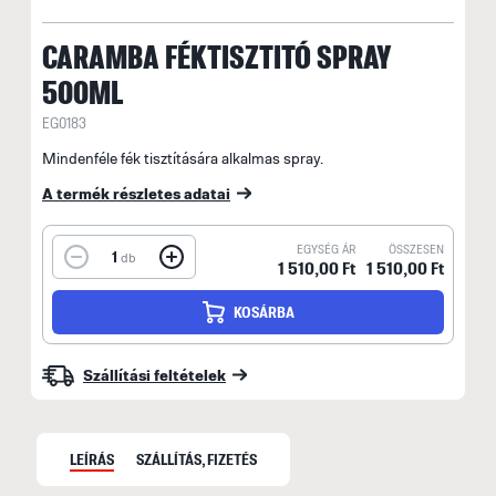
CARAMBA FÉKTISZTITÓ SPRAY
500ML
EG0183
Mindenféle fék tisztítására alkalmas spray.
A termék részletes adatai
EGYSÉG ÁR
ÖSSZESEN
1
db
1 510,00 Ft
1 510,00 Ft
KOSÁRBA
Szállítási feltételek
LEÍRÁS
SZÁLLÍTÁS, FIZETÉS