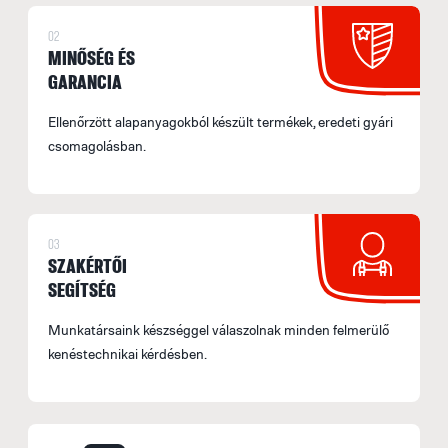
F
02
E
MINŐSÉG ÉS
M
GARANCIA
s
Ellenőrzött alapanyagokból készült termékek, eredeti gyári
á
csomagolásban.
b
s
fe
a
03
l
SZAKÉRTŐI
t
SEGÍTSÉG
t
Munkatársaink készséggel válaszolnak minden felmerülő
m
kenéstechnikai kérdésben.
le
B
S