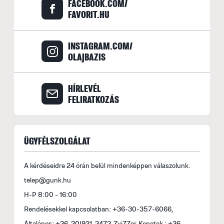
FACEBOOK.COM/
o
FAVORIT.HU
f
(
INSTAGRAM.COM/
E
OLAJBAZIS
A
f
s
HÍRLEVÉL
b
FELIRATKOZÁS
A
r
ÜGYFÉLSZOLGÁLAT
b
A
A kérdéseidre 24 órán belül mindenképpen válaszolunk.
M
telep@gunk.hu
i
H-P 8:00 - 16:00
1
Rendelésekkel kapcsolatban: +36-30-357-6066,
Általános: +36-20/921-3472, ZviZZer, Kenotek : +36-