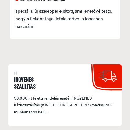
S
speciális új szeleppel ellátott, ami lehetővé teszi,
M
hogy a flakont fejjel lefelé tartva is lehessen
f
használni
E
U
M
I
E
01
INGYENES
p
SZÁLLÍTÁS
F
30.000 Ft feletti rendelés esetén INGYENES
házhozszállítás (KIVÉTEL IONCSERÉLT VÍZ) maximum 2
F
munkanapon belül.
M
e