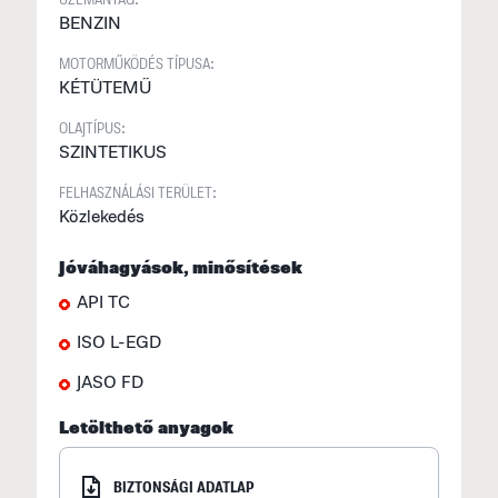
BENZIN
MOTORMŰKÖDÉS TÍPUSA:
KÉTÜTEMŰ
OLAJTÍPUS:
SZINTETIKUS
FELHASZNÁLÁSI TERÜLET:
Közlekedés
Jóváhagyások, minősítések
API TC
ISO L-EGD
JASO FD
Letölthető anyagok
BIZTONSÁGI ADATLAP