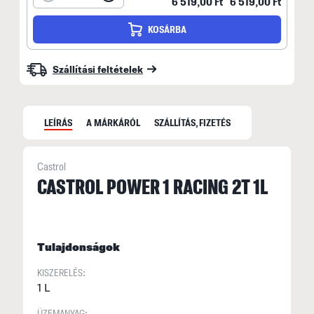
6 519,00 Ft
6 519,00 Ft
KOSÁRBA
Szállítási feltételek
LEÍRÁS
A MÁRKÁRÓL
SZÁLLÍTÁS, FIZETÉS
Castrol
CASTROL POWER 1 RACING 2T 1L
M
C
r
Tulajdonságok
k
KISZERELÉS:
1 L
ÜZEMANYAG: