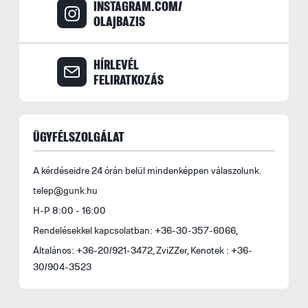
INSTAGRAM.COM/
OLAJBAZIS
HÍRLEVÉL
FELIRATKOZÁS
ÜGYFÉLSZOLGÁLAT
A kérdéseidre 24 órán belül mindenképpen válaszolunk.
telep@gunk.hu
H-P 8:00 - 16:00
Rendelésekkel kapcsolatban: +36-30-357-6066,
Általános: +36-20/921-3472, ZviZZer, Kenotek : +36-
30/904-3523