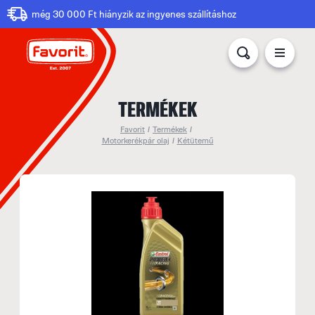
még 30 000 Ft hiányzik az ingyenes szállításhoz
TERMÉKEK
Favorit
/
Termékek
/
Motorkerékpár olaj
/
Kétütemű