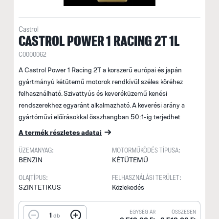
Castrol
CASTROL POWER 1 RACING 2T 1L
C0000062
A Castrol Power 1 Racing 2T a korszerű európai és japán
gyártmányú kétütemű motorok rendkívül széles köréhez
felhasználható. Szivattyús és keveréküzemű kenési
rendszerekhez egyaránt alkalmazható. A keverési arány a
gyártóművi előírásokkal összhangban 50:1-ig terjedhet
A termék részletes adatai
ÜZEMANYAG:
MOTORMŰKÖDÉS TÍPUSA:
BENZIN
KÉTÜTEMŰ
OLAJTÍPUS:
FELHASZNÁLÁSI TERÜLET:
SZINTETIKUS
Közlekedés
EGYSÉG ÁR
ÖSSZESEN
1
db