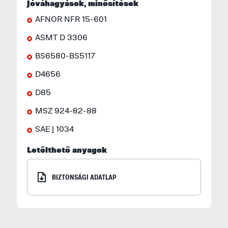
S
Jóváhagyások, minősítések
2
AFNOR NFR 15-601
a
ASMT D 3306
S
BS6580-BS5117
M
D4656
f
E
D85
U
MSZ 924-82-88
M
SAE J 1034
I
Letölthető anyagok
E
p
BIZTONSÁGI ADATLAP
F
F