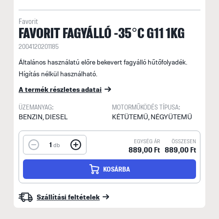
Favorit
FAVORIT FAGYÁLLÓ -35°C G11 1KG
2004120201185
Általános használatú előre bekevert fagyálló hűtőfolyadék.
Hígítás nélkül használható.
A termék részletes adatai
ÜZEMANYAG:
MOTORMŰKÖDÉS TÍPUSA:
BENZIN, DIESEL
KÉTÜTEMŰ, NÉGYÜTEMŰ
EGYSÉG ÁR
ÖSSZESEN
1
db
889,00 Ft
889,00 Ft
KOSÁRBA
Szállítási feltételek