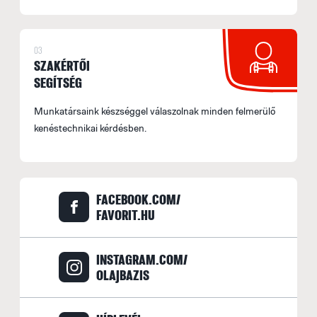
B
S
03
o
SZAKÉRTŐI
f
SEGÍTSÉG
(
E
Munkatársaink készséggel válaszolnak minden felmerülő
A
kenéstechnikai kérdésben.
f
s
b
FACEBOOK.COM/
FAVORIT.HU
A
r
b
INSTAGRAM.COM/
A
OLAJBAZIS
M
i