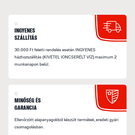
M
e
01
F
INGYENES
E
SZÁLLÍTÁS
M
30.000 Ft feletti rendelés esetén INGYENES
s
házhozszállítás (KIVÉTEL IONCSERÉLT VÍZ) maximum 2
á
munkanapon belül.
b
s
fe
a
02
l
MINŐSÉG ÉS
t
GARANCIA
t
Ellenőrzött alapanyagokból készült termékek, eredeti gyári
m
csomagolásban.
le