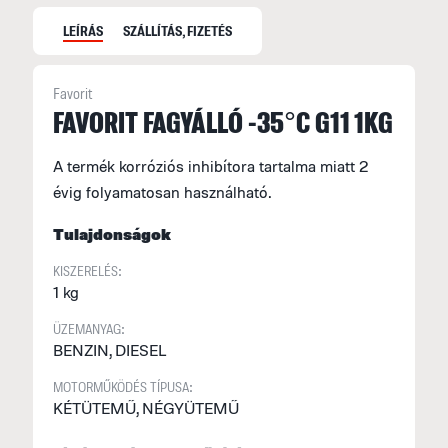
LEÍRÁS
SZÁLLÍTÁS, FIZETÉS
Favorit
S
FAVORIT FAGYÁLLÓ -35°C G11 1KG
S
A termék korróziós inhibítora tartalma miatt 2
M
évig folyamatosan használható.
f
F
Tulajdonságok
E
KISZERELÉS:
1 kg
H
ÜZEMANYAG:
A
BENZIN, DIESEL
á
F
MOTORMŰKÖDÉS TÍPUSA:
KÉTÜTEMŰ, NÉGYÜTEMŰ
(