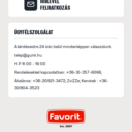
HÍRLEVÉL
1
FELIRATKOZÁS
ÜGYFÉLSZOLGÁLAT
A kérdéseidre 24 órán belül mindenképpen válaszolunk.
telep@gunk.hu
H-P 8:00 - 16:00
Rendelésekkel kapcsolatban: +36-30-357-6066,
Általános: +36-20/921-3472, ZviZZer, Kenotek : +36-
30/904-3523