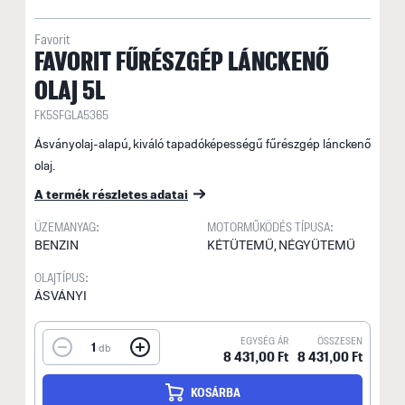
Favorit
FAVORIT FŰRÉSZGÉP LÁNCKENŐ
OLAJ 5L
FK5SFGLA5365
Ásványolaj-alapú, kiváló tapadóképességű fűrészgép lánckenő
olaj.
A termék részletes adatai
ÜZEMANYAG:
MOTORMŰKÖDÉS TÍPUSA:
BENZIN
KÉTÜTEMŰ, NÉGYÜTEMŰ
OLAJTÍPUS:
ÁSVÁNYI
EGYSÉG ÁR
ÖSSZESEN
1
db
8 431,00 Ft
8 431,00 Ft
KOSÁRBA