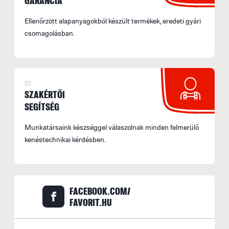
GARANCIA
t
m
Ellenőrzött alapanyagokból készült termékek, eredeti gyári
csomagolásban.
le
B
S
03
o
SZAKÉRTŐI
f
SEGÍTSÉG
(
E
Munkatársaink készséggel válaszolnak minden felmerülő
A
kenéstechnikai kérdésben.
f
s
b
FACEBOOK.COM/
A
FAVORIT.HU
r
b