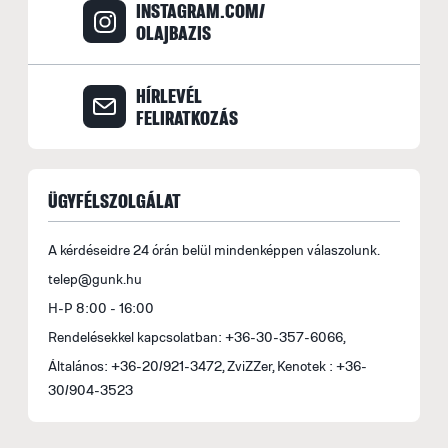
INSTAGRAM.COM/
A
OLAJBAZIS
M
i
HÍRLEVÉL
1
FELIRATKOZÁS
ÜGYFÉLSZOLGÁLAT
A kérdéseidre 24 órán belül mindenképpen válaszolunk.
telep@gunk.hu
H-P 8:00 - 16:00
Rendelésekkel kapcsolatban: +36-30-357-6066,
Általános: +36-20/921-3472, ZviZZer, Kenotek : +36-
30/904-3523