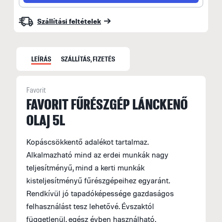
Szállítási feltételek
LEÍRÁS
SZÁLLÍTÁS, FIZETÉS
Favorit
S
FAVORIT FŰRÉSZGÉP LÁNCKENŐ
OLAJ 5L
S
M
Kopáscsökkentő adalékot tartalmaz.
f
Alkalmazható mind az erdei munkák nagy
F
teljesítményű, mind a kerti munkák
E
kisteljesítményű fűrészgépeihez egyaránt.
H
Rendkívül jó tapadóképessége gazdaságos
felhasználást tesz lehetővé. Évszaktól
A
függetlenül, egész évben használható.
á