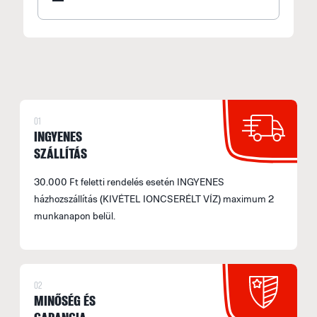
F
F
M
e
F
01
INGYENES
E
SZÁLLÍTÁS
M
s
30.000 Ft feletti rendelés esetén INGYENES
á
házhozszállítás (KIVÉTEL IONCSERÉLT VÍZ) maximum 2
munkanapon belül.
b
s
fe
a
02
l
MINŐSÉG ÉS
t