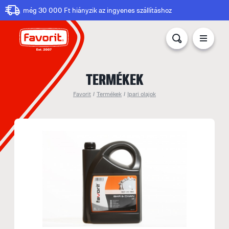
még 30 000 Ft hiányzik az ingyenes szállításhoz
TERMÉKEK
Favorit
/
Termékek
/
Ipari olajok