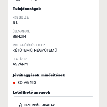
F
Tulajdonságok
(
KISZERELÉS:
S
5 L
2
ÜZEMANYAG:
a
BENZIN
S
MOTORMŰKÖDÉS TÍPUSA:
KÉTÜTEMŰ, NÉGYÜTEMŰ
M
f
OLAJTÍPUS:
E
ÁSVÁNYI
U
Jóváhagyások, minősítések
M
ISO VG 150
I
Letölthető anyagok
E
p
BIZTONSÁGI ADATLAP