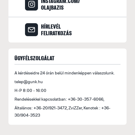
INSTAGRAM.COM/
OLAJBAZIS
r
b
A
HÍRLEVÉL
M
FELIRATKOZÁS
i
1
ÜGYFÉLSZOLGÁLAT
A kérdéseidre 24 órán belül mindenképpen válaszolunk.
telep@gunk.hu
H-P 8:00 - 16:00
Rendelésekkel kapcsolatban: +36-30-357-6066,
Általános: +36-20/921-3472, ZviZZer, Kenotek : +36-
30/904-3523