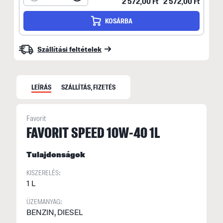
2 572,00 Ft
2 572,00 Ft
KOSÁRBA
Szállítási feltételek
LEÍRÁS
SZÁLLÍTÁS, FIZETÉS
Favorit
S
FAVORIT SPEED 10W-40 1L
S
Tulajdonságok
M
KISZERELÉS:
f
1 L
F
E
ÜZEMANYAG:
BENZIN, DIESEL
H