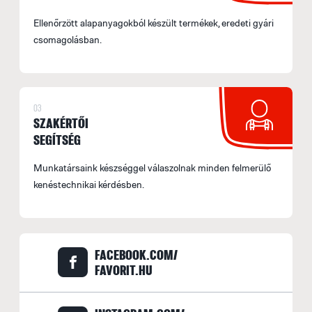
l
Ellenőrzött alapanyagokból készült termékek, eredeti gyári
t
csomagolásban.
t
m
le
03
B
SZAKÉRTŐI
S
SEGÍTSÉG
o
Munkatársaink készséggel válaszolnak minden felmerülő
f
kenéstechnikai kérdésben.
(
E
A
f
FACEBOOK.COM/
s
FAVORIT.HU
b
A