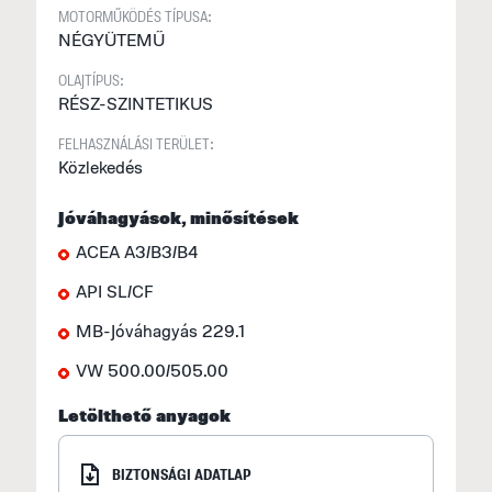
MOTORMŰKÖDÉS TÍPUSA:
A
NÉGYÜTEMŰ
á
OLAJTÍPUS:
F
RÉSZ-SZINTETIKUS
(
FELHASZNÁLÁSI TERÜLET:
S
Közlekedés
2
Jóváhagyások, minősítések
a
ACEA A3/B3/B4
S
API SL/CF
M
f
MB-Jóváhagyás 229.1
E
VW 500.00/505.00
U
Letölthető anyagok
M
I
BIZTONSÁGI ADATLAP