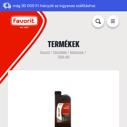
még 30 000 Ft hiányzik az ingyenes szállításhoz
TERMÉKEK
Favorit
/
Termékek
/
Motorolaj
/
10W-40