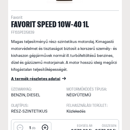
Favorit
FAVORIT SPEED 10W-40 1L
FF1SSPED5839
Magas teljesítményű rész-szintetikus motorolaj. Kimagasló
motorvédelmet és tisztaságot biztosít a korszerű személy- és
kishaszon gépjárművek normál ill. turbófeltöltésű benzines,
dízel és gázüzemű motorjainak. A motor hosszú ideig megőrzi
kifogástalan teljesítőképességét.
A termék részletes adatai
ÜZEMANYAG:
MOTORMŰKÖDÉS TÍPUSA:
BENZIN, DIESEL
NÉGYÜTEMŰ
OLAJTÍPUS:
FELHASZNÁLÁSI TERÜLET:
RÉSZ-SZINTETIKUS
Közlekedés
EGYSÉG ÁR
ÖSSZESEN
1
db