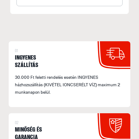
E
p
F
F
M
01
INGYENES
e
SZÁLLÍTÁS
F
30.000 Ft feletti rendelés esetén INGYENES
E
házhozszállítás (KIVÉTEL IONCSERÉLT VÍZ) maximum 2
M
munkanapon belül.
s
á
b
s
02
MINŐSÉG ÉS
fe
GARANCIA
a