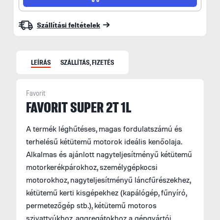
Szállítási feltételek
LEÍRÁS
SZÁLLÍTÁS, FIZETÉS
Favorit
S
FAVORIT SUPER 2T 1L
S
A termék léghűtéses, magas fordulatszámú és
M
terhelésű kétütemű motorok ideális kenőolaja.
f
Alkalmas és ajánlott nagyteljesítményű kétütemű
F
motorkerékpárokhoz, személygépkocsi
E
motorokhoz, nagyteljesítményű láncfűrészekhez,
kétütemű kerti kisgépekhez (kapálógép, fűnyíró,
H
permetezőgép stb.), kétütemű motoros
A
szivattyúkhoz, aggregátokhoz a gépgyártói