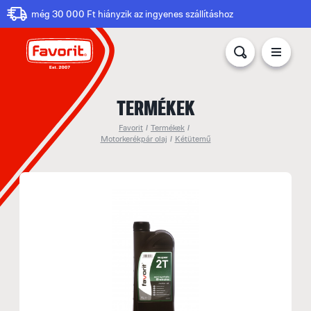
még 30 000 Ft hiányzik az ingyenes szállításhoz
TERMÉKEK
Favorit
/
Termékek
/
Motorkerékpár olaj
/
Kétütemű