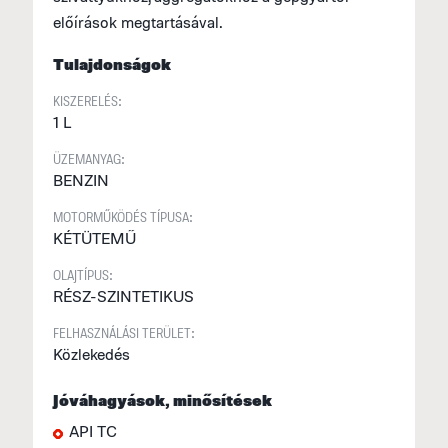
á
előírások megtartásával.
F
(
Tulajdonságok
S
KISZERELÉS:
1 L
2
a
ÜZEMANYAG:
BENZIN
S
MOTORMŰKÖDÉS TÍPUSA:
M
KÉTÜTEMŰ
f
E
OLAJTÍPUS:
RÉSZ-SZINTETIKUS
U
FELHASZNÁLÁSI TERÜLET:
M
Közlekedés
I
Jóváhagyások, minősítések
E
API TC
p