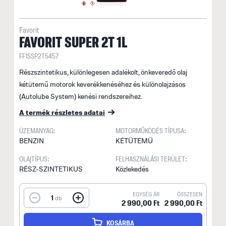
Favorit
FAVORIT SUPER 2T 1L
FF1SSP2T5457
Részszintetikus, különlegesen adalékolt, önkeveredő olaj
kétütemű motorok keverékkenéséhez és különolajzásos
(Autolube System) kenési rendszereihez.
A termék részletes adatai
ÜZEMANYAG:
MOTORMŰKÖDÉS TÍPUSA:
BENZIN
KÉTÜTEMŰ
OLAJTÍPUS:
FELHASZNÁLÁSI TERÜLET:
RÉSZ-SZINTETIKUS
Közlekedés
EGYSÉG ÁR
ÖSSZESEN
1
db
2 990,00 Ft
2 990,00 Ft
KOSÁRBA