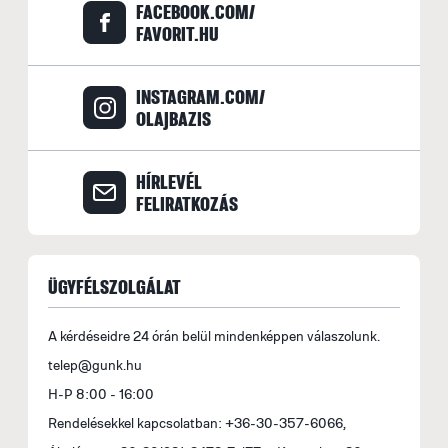
b
FACEBOOK.COM/
A
FAVORIT.HU
M
i
INSTAGRAM.COM/
1
OLAJBAZIS
HÍRLEVÉL
FELIRATKOZÁS
ÜGYFÉLSZOLGÁLAT
A kérdéseidre 24 órán belül mindenképpen válaszolunk.
telep@gunk.hu
H-P 8:00 - 16:00
Rendelésekkel kapcsolatban: +36-30-357-6066,