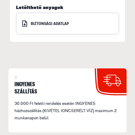
Letölthető anyagok
F
BIZTONSÁGI ADATLAP
F
M
e
F
E
M
01
s
INGYENES
á
SZÁLLÍTÁS
b
s
30.000 Ft feletti rendelés esetén INGYENES
fe
házhozszállítás (KIVÉTEL IONCSERÉLT VÍZ) maximum 2
munkanapon belül.
a
l
t