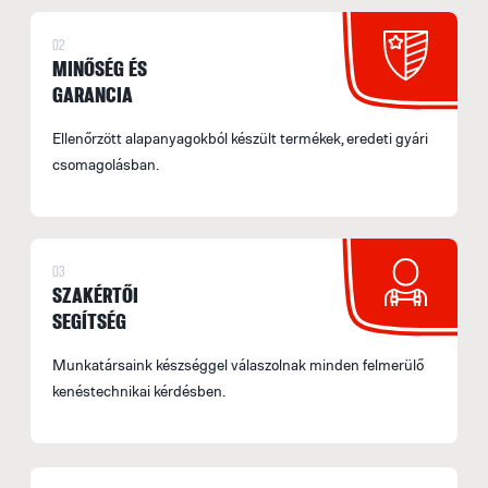
t
02
m
MINŐSÉG ÉS
le
GARANCIA
B
Ellenőrzött alapanyagokból készült termékek, eredeti gyári
S
csomagolásban.
o
f
(
03
E
SZAKÉRTŐI
A
SEGÍTSÉG
f
s
Munkatársaink készséggel válaszolnak minden felmerülő
b
kenéstechnikai kérdésben.
A
r