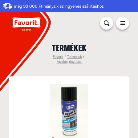
még 30 000 Ft hiányzik az ingyenes szállításhoz
TERMÉKEK
Favorit
/
Termékek
/
Ápolás, tisztítás