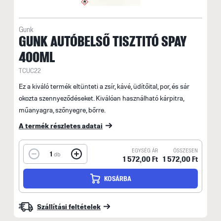
Gunk
GUNK AUTÓBELSŐ TISZTITÓ SPAY
400ML
TCUC22
Ez a kiváló termék eltünteti a zsír, kávé, üdítőital, por, és sár
okozta szennyeződéseket. Kiválóan használható kárpitra,
műanyagra, szőnyegre, bőrre.
A termék részletes adatai
EGYSÉG ÁR
ÖSSZESEN
1
db
1 572,00 Ft
1 572,00 Ft
KOSÁRBA
Szállítási feltételek