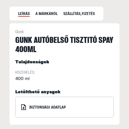
LEÍRÁS
A MÁRKÁRÓL
SZÁLLÍTÁS, FIZETÉS
Gunk
GUNK AUTÓBELSŐ TISZTITÓ SPAY
400ML
A
t
Tulajdonságok
n
t
KISZERELÉS:
ü
400 ml
s
Letölthető anyagok
a
BIZTONSÁGI ADATLAP