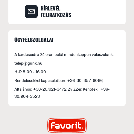
HÍRLEVÉL
FELIRATKOZÁS
ÜGYFÉLSZOLGÁLAT
A kérdéseidre 24 órán belül mindenképpen válaszolunk.
telep@gunk.hu
H-P 8:00 - 16:00
Rendelésekkel kapcsolatban: +36-30-357-6066,
Általános: +36-20/921-3472, ZviZZer, Kenotek : +36-
30/904-3523