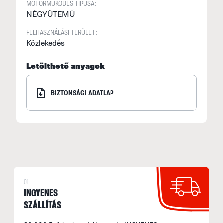
MOTORMŰKÖDÉS TÍPUSA:
NÉGYÜTEMŰ
FELHASZNÁLÁSI TERÜLET:
Közlekedés
Letölthető anyagok
BIZTONSÁGI ADATLAP
01
INGYENES
SZÁLLÍTÁS