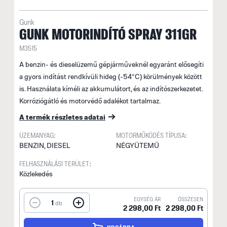
Gunk
GUNK MOTORINDÍTÓ SPRAY 311GR
M3515
A benzin- és dieselüzemű gépjárműveknél egyaránt elősegíti
a gyors indítást rendkívüli hideg (-54°C) körülmények között
is. Használata kíméli az akkumulátort, és az indítószerkezetet.
Korróziógátló és motorvédő adalékot tartalmaz.
A termék részletes adatai
ÜZEMANYAG:
MOTORMŰKÖDÉS TÍPUSA:
BENZIN, DIESEL
NÉGYÜTEMŰ
FELHASZNÁLÁSI TERÜLET:
Közlekedés
EGYSÉG ÁR
ÖSSZESEN
1
db
2 298,00 Ft
2 298,00 Ft