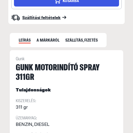
KOSÁRBA
Szállítási feltételek
LEÍRÁS
A MÁRKÁRÓL
SZÁLLÍTÁS, FIZETÉS
Gunk
GUNK MOTORINDÍTÓ SPRAY
311GR
A
t
Tulajdonságok
n
t
KISZERELÉS:
ü
311 gr
s
ÜZEMANYAG:
a
BENZIN, DIESEL