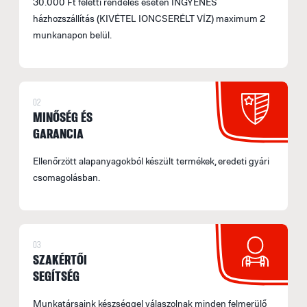
30.000 Ft feletti rendelés esetén INGYENES
házhozszállítás (KIVÉTEL IONCSERÉLT VÍZ) maximum 2
munkanapon belül.
02
MINŐSÉG ÉS
GARANCIA
Ellenőrzött alapanyagokból készült termékek, eredeti gyári
csomagolásban.
03
SZAKÉRTŐI
SEGÍTSÉG
Munkatársaink készséggel válaszolnak minden felmerülő