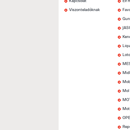
Kapcsolat
Elf 
Viszonteladóknak
Favo
Gun
JAS
Ken
Liqu
Lot
MES
Mid
Mob
Mol
MOT
Mot
OPE
Rep