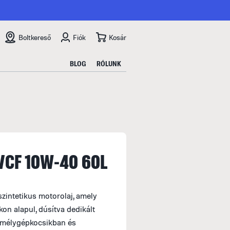
Boltkereső
Fiók
Kosár
BLOG
RÓLUNK
 /CF 10W-40 60L
zintetikus motorolaj, amely
on alapul, dúsítva dedikált
emélygépkocsikban és