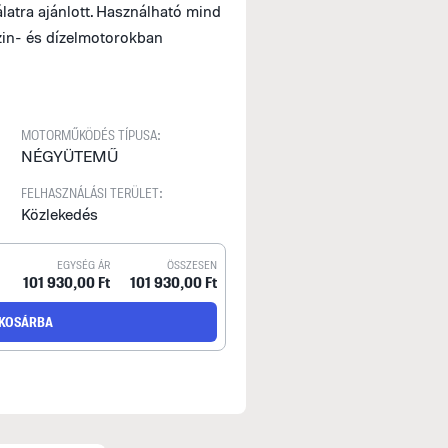
latra ajánlott. Használható mind
nzin- és dízelmotorokban
MOTORMŰKÖDÉS TÍPUSA:
NÉGYÜTEMŰ
FELHASZNÁLÁSI TERÜLET:
Közlekedés
EGYSÉG ÁR
ÖSSZESEN
101 930,00 Ft
101 930,00 Ft
KOSÁRBA