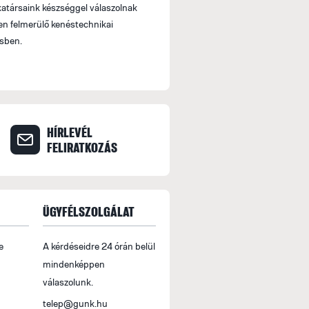
társaink készséggel válaszolnak
n felmerülő kenéstechnikai
sben.
HÍRLEVÉL
FELIRATKOZÁS
ÜGYFÉLSZOLGÁLAT
e
A kérdéseidre 24 órán belül
mindenképpen
válaszolunk.
telep@gunk.hu