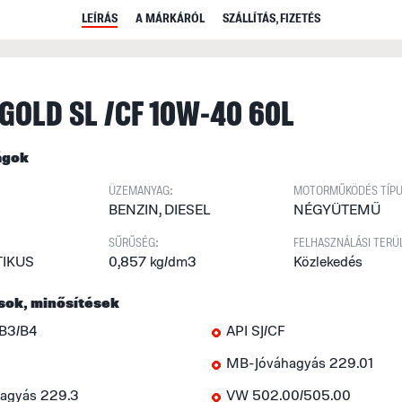
LEÍRÁS
A MÁRKÁRÓL
SZÁLLÍTÁS, FIZETÉS
 GOLD SL /CF 10W-40 60L
ágok
ÜZEMANYAG:
MOTORMŰKÖDÉS TÍPU
BENZIN, DIESEL
NÉGYÜTEMŰ
SŰRŰSÉG:
FELHASZNÁLÁSI TERÜ
TIKUS
0,857 kg/dm3
Közlekedés
sok, minősítések
B3/B4
API SJ/CF
F
MB-Jóváhagyás 229.01
agyás 229.3
VW 502.00/505.00