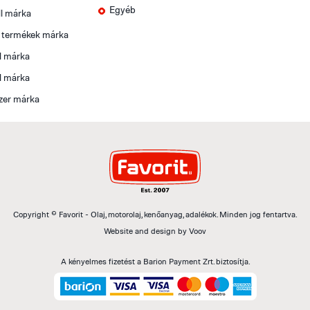
Egyéb
l márka
t termékek márka
l márka
l márka
zer márka
Copyright © Favorit - Olaj, motorolaj, kenőanyag, adalékok. Minden jog fentartva.
Website and design by
Voov
A kényelmes fizetést a Barion Payment Zrt. biztosítja.