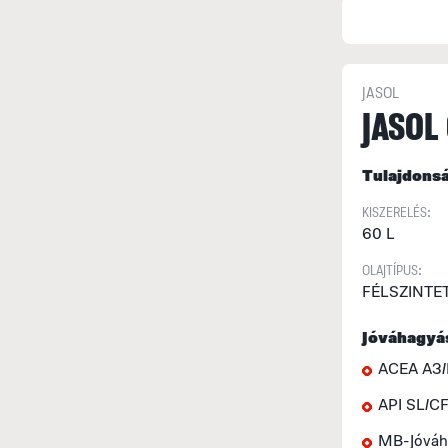
JASOL
JASOL
Tulajdons
KISZERELÉS:
60 L
OLAJTÍPUS:
FÉLSZINTE
Jóváhagyá
ACEA A3/
API SL/C
MB-Jóváh