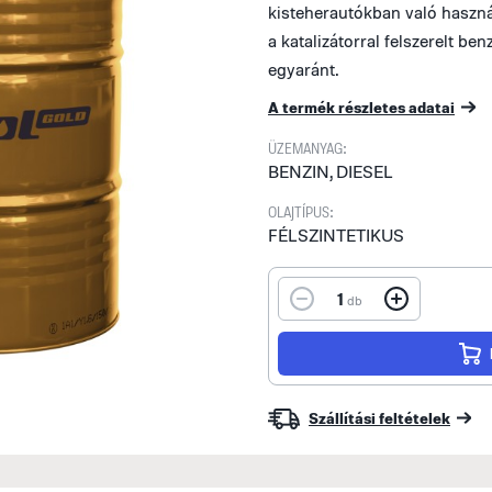
kisteherautókban való haszná
a katalizátorral felszerelt be
egyaránt.
A termék részletes adatai
ÜZEMANYAG:
BENZIN, DIESEL
OLAJTÍPUS:
FÉLSZINTETIKUS
1
db
Szállítási feltételek