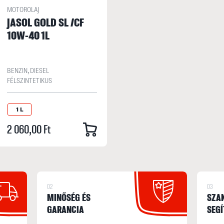
MOTOROLAJ
JASOL GOLD SL /CF
10W-40 1L
BENZIN, DIESEL
FÉLSZINTETIKUS
1 L
2 060,00 Ft
02
03
MINŐSÉG ÉS
SZA
GARANCIA
SEGÍ