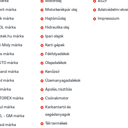
márka
Motorolaj
ÁSZF
rit márka
Motorkerékpár olaj
Adatvédelmi elve
k márka
Hajtóműolaj
Impresszum
OL márka
Hidraulika olaj
otek.hu márka
Ipari olajok
i Moly márka
Kerti gépek
os márka
Fékfolyadékok
TO márka
Olajadalékok
land márka
Kenőzsír
il márka
Üzemanyagadalékok
 márka
Ápolás, tisztítás
OREX márka
Csónakmotor
ul márka
Karbantartó és
segédanyagok
L - GM márka
Téli termékek
sol márka