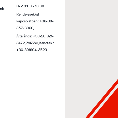
H-P 8:00 - 16:00
ink
Rendelésekkel
kapcsolatban: +36-30-
357-6066,
Általános: +36-20/921-
3472, ZviZZer, Kenotek :
+36-30/904-3523