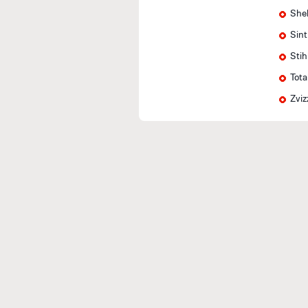
Shel
Sin
Stih
Tota
Zviz