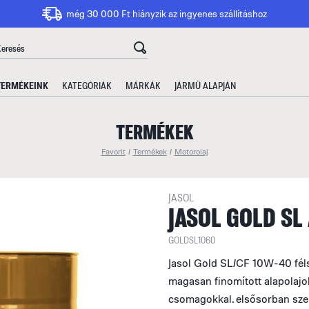
még 30 000 Ft hiányzik az ingyenes szállításhoz
TERMÉKEINK
KATEGÓRIÁK
MÁRKÁK
JÁRMŰ ALAPJÁN
TERMÉKEK
Favorit
/
Termékek
/
Motorolaj
JASOL
JASOL GOLD SL
GOLDSL1060
Jasol Gold SL/CF 10W-40 féls
magasan finomított alapolajok
csomagokkal. elsősorban sz