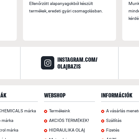
Ellenőrzött alapanyagokból készült
Munka
termékek, eredeti gyári csomagolásban.
minde
kérdé
INSTAGRAM.COM/
OLAJBAZIS
ÁK
WEBSHOP
INFORMÁCIÓK
CHEMICALS márka
Termékeink
A vásárlás menet
p márka
AKCIÓS TERMÉKEK!
Szállítás
trol márka
HIDRAULIKA OLAJ
Fizetés