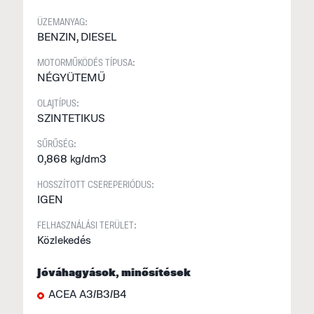
f
ÜZEMANYAG:
v
BENZIN, DIESEL
é
MOTORMŰKÖDÉS TÍPUSA:
s
NÉGYÜTEMŰ
A
OLAJTÍPUS:
SZINTETIKUS
L
o
SŰRŰSÉG:
–
0,868 kg/dm3
t
HOSSZÍTOTT CSEREPERIÓDUS:
a
IGEN
m
FELHASZNÁLÁSI TERÜLET:
k
Közlekedés
a
ö
Jóváhagyások, minősítések
ACEA A3/B3/B4