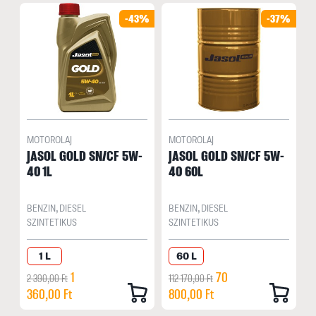
-43%
-37%
MOTOROLAJ
MOTOROLAJ
JASOL GOLD SN/CF 5W-
JASOL GOLD SN/CF 5W-
40 1L
40 60L
BENZIN, DIESEL
BENZIN, DIESEL
SZINTETIKUS
SZINTETIKUS
1 L
60 L
1
70
2 390,00 Ft
112 170,00 Ft
360,00 Ft
800,00 Ft