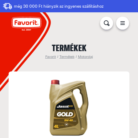
még 30 000 Ft hiányzik az ingyenes szállításhoz
TERMÉKEK
Favorit
/
Termékek
/
Motorolaj