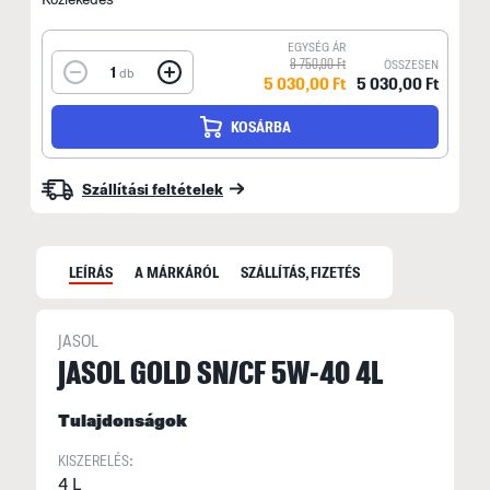
EGYSÉG ÁR
8 750,00 Ft
ÖSSZESEN
1
db
5 030,00 Ft
5 030,00 Ft
KOSÁRBA
Szállítási feltételek
LEÍRÁS
A MÁRKÁRÓL
SZÁLLÍTÁS, FIZETÉS
JASOL
J
JASOL GOLD SN/CF 5W-40 4L
A
Tulajdonságok
i
k
KISZERELÉS:
4 L
v