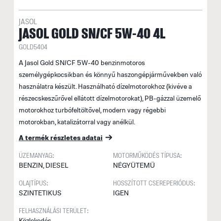
JASOL
JASOL GOLD SN/CF 5W-40 4L
GOLD5404
A Jasol Gold SN/CF 5W-40 benzinmotoros
személygépkocsikban és könnyű haszongépjárművekben való
használatra készült. Használható dízelmotorokhoz (kivéve a
részecskeszűrővel ellátott dízelmotorokat), PB-gázzal üzemelő
motorokhoz turbófeltöltővel, modern vagy régebbi
motorokban, katalizátorral vagy anélkül.
A termék részletes adatai
ÜZEMANYAG:
MOTORMŰKÖDÉS TÍPUSA:
BENZIN, DIESEL
NÉGYÜTEMŰ
OLAJTÍPUS:
HOSSZÍTOTT CSEREPERIÓDUS:
SZINTETIKUS
IGEN
FELHASZNÁLÁSI TERÜLET:
Közlekedés