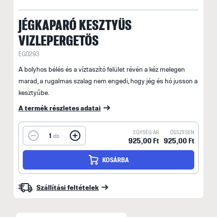
JÉGKAPARÓ KESZTYÜS
VIZLEPERGETÖS
EG0293
A bolyhos bélés és a víztaszító felület révén a kéz melegen
marad, a rugalmas szalag nem engedi, hogy jég és hó jusson a
kesztyűbe.
A termék részletes adatai
EGYSÉG ÁR
ÖSSZESEN
1
db
925,00 Ft
925,00 Ft
KOSÁRBA
Szállítási feltételek