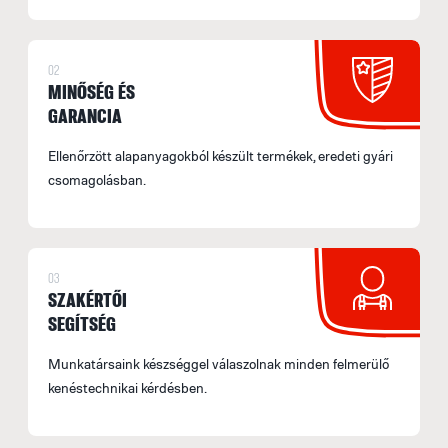
2
a
02
S
MINŐSÉG ÉS
M
GARANCIA
f
Ellenőrzött alapanyagokból készült termékek, eredeti gyári
E
csomagolásban.
U
M
I
03
E
SZAKÉRTŐI
SEGÍTSÉG
p
F
Munkatársaink készséggel válaszolnak minden felmerülő
kenéstechnikai kérdésben.
F
M