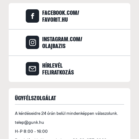
e
FACEBOOK.COM/
FAVORIT.HU
F
E
INSTAGRAM.COM/
M
OLAJBAZIS
s
á
b
HÍRLEVÉL
s
FELIRATKOZÁS
fe
a
l
ÜGYFÉLSZOLGÁLAT
t
t
A kérdéseidre 24 órán belül mindenképpen válaszolunk.
m
telep@gunk.hu
le
H-P 8:00 - 16:00