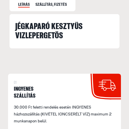
LEÍRÁS
SZÁLLÍTÁS, FIZETÉS
JÉGKAPARÓ KESZTYÜS
S
VIZLEPERGETÖS
S
M
f
F
E
H
01
INGYENES
A
SZÁLLÍTÁS
á
F
30.000 Ft feletti rendelés esetén INGYENES
(
házhozszállítás (KIVÉTEL IONCSERÉLT VÍZ) maximum 2
munkanapon belül.
S