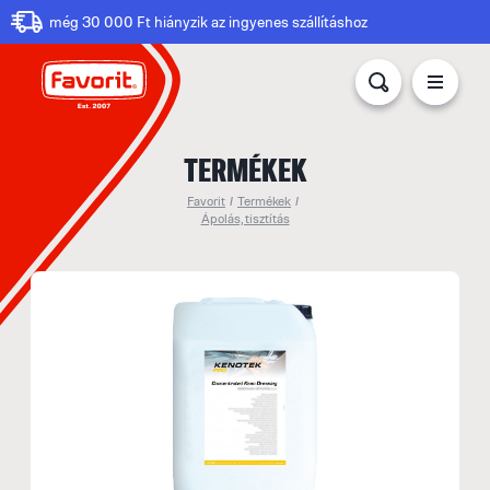
még 30 000 Ft hiányzik az ingyenes szállításhoz
TERMÉKEK
Favorit
/
Termékek
/
Ápolás, tisztítás