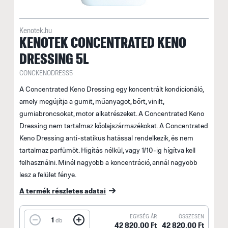
Kenotek.hu
KENOTEK CONCENTRATED KENO
DRESSING 5L
CONCKENODRESS5
A Concentrated Keno Dressing egy koncentrált kondicionáló,
amely megújítja a gumit, műanyagot, bőrt, vinilt,
gumiabroncsokat, motor alkatrészeket. A Concentrated Keno
Dressing nem tartalmaz kőolajszármazékokat. A Concentrated
Keno Dressing anti-statikus hatással rendelkezik, és nem
tartalmaz parfümöt. Higítás nélkül, vagy 1/10-ig hígítva kell
felhasználni. Minél nagyobb a koncentráció, annál nagyobb
lesz a felület fénye.
A termék részletes adatai
EGYSÉG ÁR
ÖSSZESEN
1
db
42 820,00 Ft
42 820,00 Ft