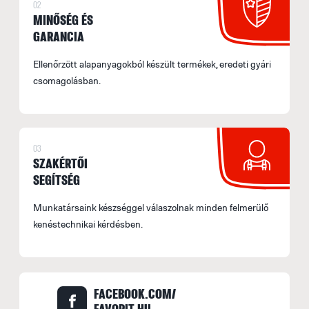
02
MINŐSÉG ÉS
GARANCIA
Ellenőrzött alapanyagokból készült termékek, eredeti gyári
csomagolásban.
03
SZAKÉRTŐI
SEGÍTSÉG
Munkatársaink készséggel válaszolnak minden felmerülő
kenéstechnikai kérdésben.
FACEBOOK.COM/
FAVORIT.HU