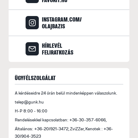
INSTAGRAM.COM/
OLAJBAZIS
HÍRLEVÉL
FELIRATKOZÁS
ÜGYFÉLSZOLGÁLAT
A kérdéseidre 24 órán belül mindenképpen válaszolunk.
telep@gunk.hu
H-P 8:00 - 16:00
Rendelésekkel kapcsolatban: +36-30-357-6066,
Általános: +36-20/921-3472, ZviZZer, Kenotek : +36-
30/904-3523