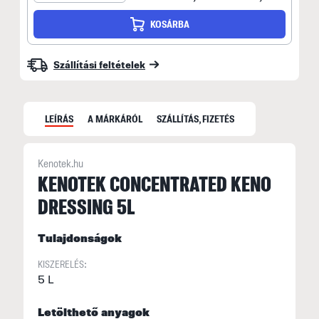
KOSÁRBA
Szállítási feltételek
LEÍRÁS
A MÁRKÁRÓL
SZÁLLÍTÁS, FIZETÉS
Kenotek.hu
KENOTEK CONCENTRATED KENO
DRESSING 5L
C
t
Tulajdonságok
m
m
KISZERELÉS:
v
5 L
s
Letölthető anyagok