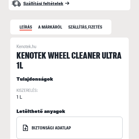
Szállítási feltételek
LEÍRÁS
A MÁRKÁRÓL
SZÁLLÍTÁS, FIZETÉS
Kenotek.hu
KENOTEK WHEEL CLEANER ULTRA
1L
C
t
Tulajdonságok
m
m
KISZERELÉS:
v
1 L
s
Letölthető anyagok
BIZTONSÁGI ADATLAP