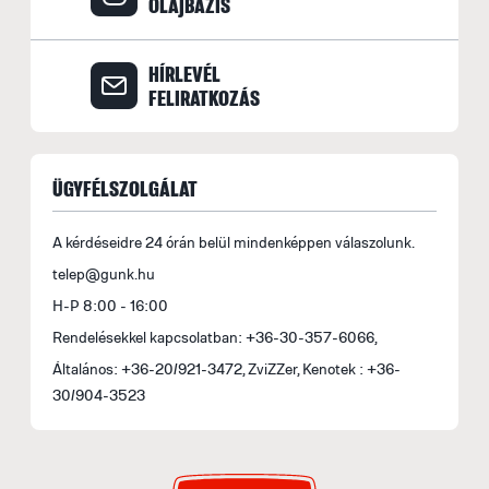
OLAJBAZIS
HÍRLEVÉL
FELIRATKOZÁS
ÜGYFÉLSZOLGÁLAT
A kérdéseidre 24 órán belül mindenképpen válaszolunk.
telep@gunk.hu
H-P 8:00 - 16:00
Rendelésekkel kapcsolatban: +36-30-357-6066,
Általános: +36-20/921-3472, ZviZZer, Kenotek : +36-
30/904-3523