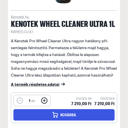
Kenotek.hu
KENOTEK WHEEL CLEANER ULTRA 1L
KWHEELCLUL1
A Kenotek Pro Wheel Cleaner Ultra nagyon hatékony pH-
semleges felnitisztító. Permetezze a felületre majd hagyja,
hogy a termék kifejtse a hatását. Öblítse le alaposan
magasnyomású mosó segítségével, majd törölje le szivaccsal.
Soha ne hagyja megszáradni a felületen! A Kenotek Pro Wheel
Cleaner Ultra kész állapotban kapható, azonnal használható!
A termék részletes adatai
EGYSÉG ÁR
ÖSSZESEN
1
db
7 210,00 Ft
7 210,00 Ft
KOSÁRBA