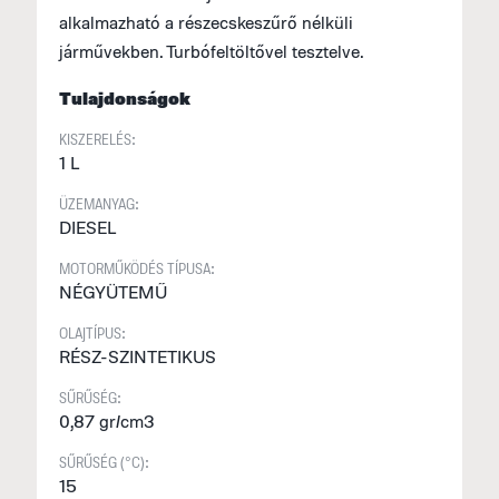
alkalmazható a részecskeszűrő nélküli
járművekben. Turbófeltöltővel tesztelve.
Tulajdonságok
KISZERELÉS:
1 L
ÜZEMANYAG:
DIESEL
MOTORMŰKÖDÉS TÍPUSA:
NÉGYÜTEMŰ
OLAJTÍPUS:
RÉSZ-SZINTETIKUS
SŰRŰSÉG:
0,87 gr/cm3
SŰRŰSÉG (°C):
15