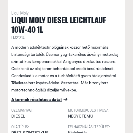
Liqui Moly
LIQUI MOLY DIESEL LEICHTLAUF
10W-40 1L
LM21314
A modern adaléktechnológiának köszönhető maximális
biztonsági tartalék. Üzemanyag-takarékos ásványi motorolaj
szintetikus komponensekkel. Az igényes dízelautós részére.
Csökkenti az olaj korombehordásból eredő besűrűsödését.
Gondoskodik a motor és a turbófeltöltő gyors átolajozásáról.
Tökéletesített kopásvédelmi összetétel. Már bizonyított
motortechnológiájú dízeljárművekbe.
A termék részletes adatai
ÜZEMANYAG:
MOTORMŰKÖDÉS TÍPUSA:
DIESEL
NÉGYÜTEMŰ
OLAJTÍPUS:
FELHASZNÁLÁSI TERÜLET:
RÉSZ-SZINTETIKUS
Közlekedés