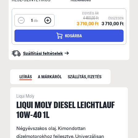
EGYSÉG ÁR
4 460,00 Ft
ÖSSZESEN
1
db
3 710,00 Ft
3 710,00 Ft
KOSÁRBA
Szállítási feltételek
LEÍRÁS
A MÁRKÁRÓL
SZÁLLÍTÁS, FIZETÉS
Liqui Moly
L
LIQUI MOLY DIESEL LEICHTLAUF
10W-40 1L
A
m
Négyévszakos olaj. Kimondottan
k
dízelmotorokhoz fejlesztve. Univerzálisan
j