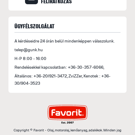
FELIRATKOZÁS
ÜGYFÉLSZOLGÁLAT
A kérdéseidre 24 órán belül mindenképpen válaszolunk.
telep@gunk.hu
H-P 8:00 - 16:00
Rendelésekkel kapcsolatban: +36-30-357-6066,
Általános: +36-20/921-3472, ZviZZer, Kenotek : +36-
30/904-3523
Copyright © Favorit - Olaj, motorolaj, kenőanyag, adalékok. Minden jog