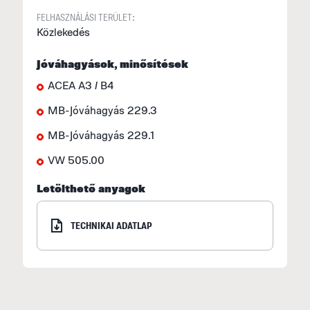
FELHASZNÁLÁSI TERÜLET:
Közlekedés
Jóváhagyások, minősítések
ACEA A3 / B4
MB-Jóváhagyás 229.3
MB-Jóváhagyás 229.1
VW 505.00
Letölthető anyagok
TECHNIKAI ADATLAP