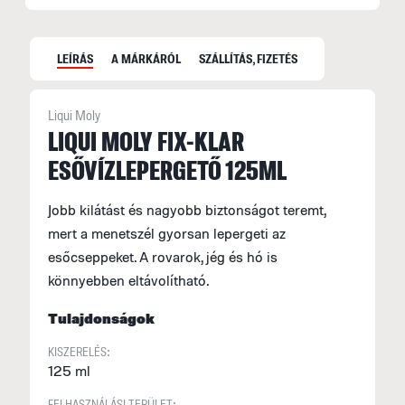
LEÍRÁS
A MÁRKÁRÓL
SZÁLLÍTÁS, FIZETÉS
Liqui Moly
L
LIQUI MOLY FIX-KLAR
ESŐVÍZLEPERGETŐ 125ML
A
m
Jobb kilátást és nagyobb biztonságot teremt,
k
mert a menetszél gyorsan lepergeti az
j
esőcseppeket. A rovarok, jég és hó is
könnyebben eltávolítható.
Tulajdonságok
KISZERELÉS:
125 ml
FELHASZNÁLÁSI TERÜLET: