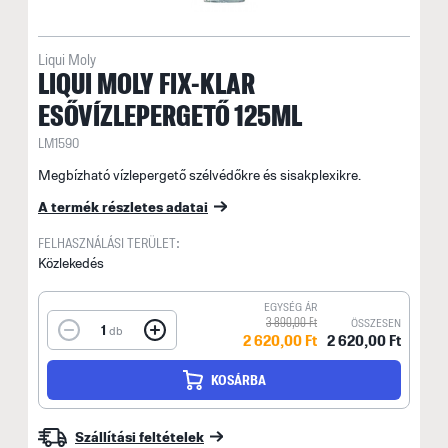
Liqui Moly
LIQUI MOLY FIX-KLAR
ESŐVÍZLEPERGETŐ 125ML
LM1590
Megbízható vízlepergető szélvédőkre és sisakplexikre.
A termék részletes adatai
FELHASZNÁLÁSI TERÜLET:
Közlekedés
EGYSÉG ÁR
3 890,00 Ft
ÖSSZESEN
1
db
2 620,00 Ft
2 620,00 Ft
KOSÁRBA
Szállítási feltételek