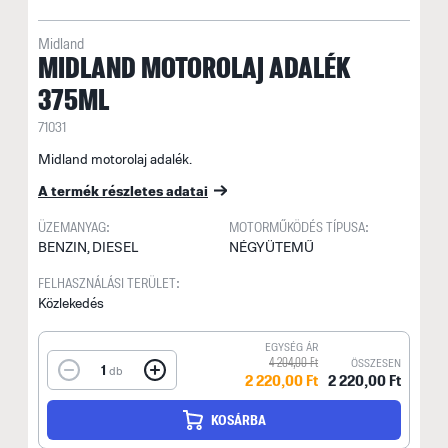
Midland
MIDLAND MOTOROLAJ ADALÉK
375ML
71031
Midland motorolaj adalék.
A termék részletes adatai
ÜZEMANYAG:
MOTORMŰKÖDÉS TÍPUSA:
BENZIN, DIESEL
NÉGYÜTEMŰ
FELHASZNÁLÁSI TERÜLET:
Közlekedés
EGYSÉG ÁR
4 204,00 Ft
ÖSSZESEN
1
db
2 220,00 Ft
2 220,00 Ft
KOSÁRBA