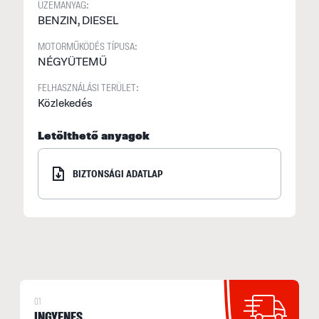
ÜZEMANYAG:
BENZIN, DIESEL
MOTORMŰKÖDÉS TÍPUSA:
NÉGYÜTEMŰ
FELHASZNÁLÁSI TERÜLET:
Közlekedés
Letölthető anyagok
BIZTONSÁGI ADATLAP
01
INGYENES