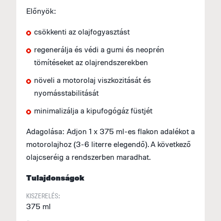
Előnyök:
csökkenti az olajfogyasztást
regenerálja és védi a gumi és neoprén
tömítéseket az olajrendszerekben
növeli a motorolaj viszkozitását és
nyomásstabilitását
minimalizálja a kipufogógáz füstjét
Adagolása: Adjon 1 x 375 ml-es flakon adalékot a
motorolajhoz (3-6 literre elegendő). A következő
olajcseréig a rendszerben maradhat.
Tulajdonságok
KISZERELÉS:
375 ml