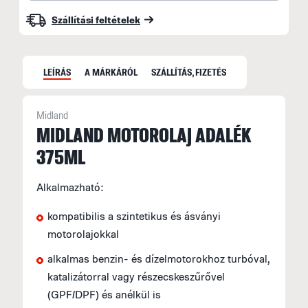
Szállítási feltételek
LEÍRÁS
A MÁRKÁRÓL
SZÁLLÍTÁS, FIZETÉS
Midland
MIDLAND MOTOROLAJ ADALÉK
375ML
S
é
Alkalmazható:
m
K
kompatibilis a szintetikus és ásványi
t
motorolajokkal
é
alkalmas benzin- és dízelmotorokhoz turbóval,
katalizátorral vagy részecskeszűrővel
(GPF/DPF) és anélkül is