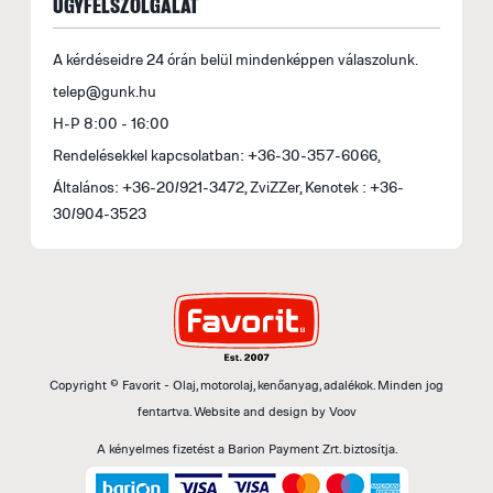
ÜGYFÉLSZOLGÁLAT
A kérdéseidre 24 órán belül mindenképpen válaszolunk.
telep@gunk.hu
H-P 8:00 - 16:00
Rendelésekkel kapcsolatban: +36-30-357-6066,
Általános: +36-20/921-3472, ZviZZer, Kenotek : +36-
30/904-3523
Copyright © Favorit - Olaj, motorolaj, kenőanyag, adalékok. Minden jog
fentartva.
Website and design by
Voov
A kényelmes fizetést a Barion Payment Zrt. biztosítja.