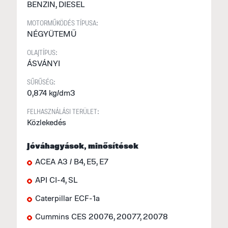
BENZIN, DIESEL
MOTORMŰKÖDÉS TÍPUSA:
NÉGYÜTEMŰ
OLAJTÍPUS:
ÁSVÁNYI
SŰRŰSÉG:
0,874 kg/dm3
FELHASZNÁLÁSI TERÜLET:
Közlekedés
Jóváhagyások, minősítések
ACEA A3 / B4, E5, E7
API CI-4, SL
Caterpillar ECF-1a
Cummins CES 20076, 20077, 20078