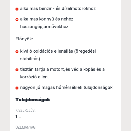
alkalmas benzin- és dízelmotorokhoz
alkalmas könnyű és nehéz
haszongépjárművekhez
Előnyök:
kiváló oxidációs ellenállás (öregedési
stabilitás)
tisztán tartja a motort, és véd a kopás és a
korrózió ellen.
nagyon jó magas hőmérsékleti tulajdonságok
Tulajdonságok
KISZERELÉS:
1 L
ÜZEMANYAG: