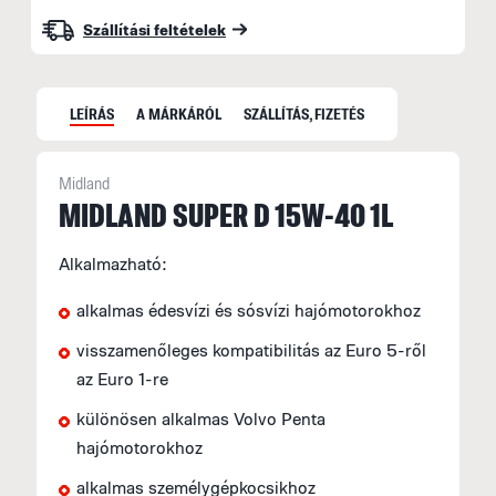
Szállítási feltételek
LEÍRÁS
A MÁRKÁRÓL
SZÁLLÍTÁS, FIZETÉS
Midland
MIDLAND SUPER D 15W-40 1L
S
Alkalmazható:
é
m
alkalmas édesvízi és sósvízi hajómotorokhoz
K
visszamenőleges kompatibilitás az Euro 5-ről
t
az Euro 1-re
é
különösen alkalmas Volvo Penta
hajómotorokhoz
alkalmas személygépkocsikhoz