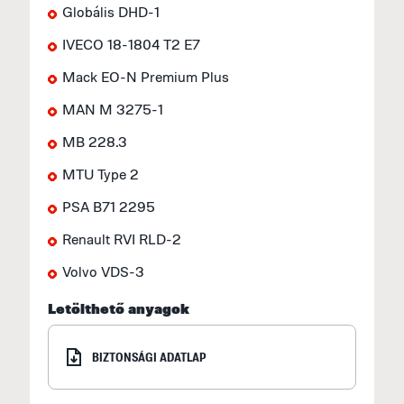
Globális DHD-1
IVECO 18-1804 T2 E7
Mack EO-N Premium Plus
MAN M 3275-1
MB 228.3
MTU Type 2
PSA B71 2295
Renault RVI RLD-2
Volvo VDS-3
Letölthető anyagok
BIZTONSÁGI ADATLAP