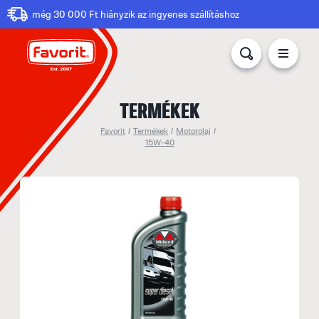
még 30 000 Ft hiányzik az ingyenes szállításhoz
TERMÉKEK
Favorit
/
Termékek
/
Motorolaj
/
15W-40