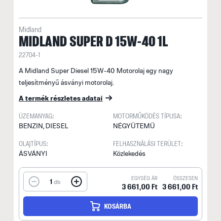
Midland
MIDLAND SUPER D 15W-40 1L
22704-1
A Midland Super Diesel 15W-40 Motorolaj egy nagy
teljesítményű ásványi motorolaj.
A termék részletes adatai
ÜZEMANYAG:
MOTORMŰKÖDÉS TÍPUSA:
BENZIN, DIESEL
NÉGYÜTEMŰ
OLAJTÍPUS:
FELHASZNÁLÁSI TERÜLET:
ÁSVÁNYI
Közlekedés
EGYSÉG ÁR
ÖSSZESEN
1
db
3 661,00 Ft
3 661,00 Ft
KOSÁRBA