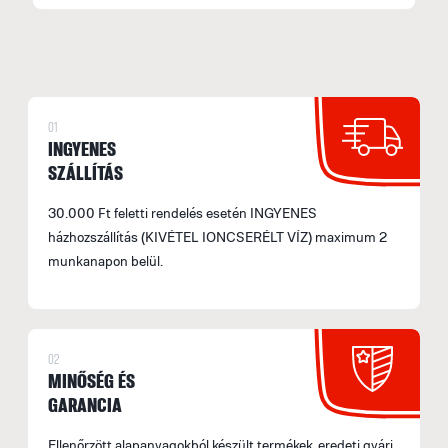
01
INGYENES
SZÁLLÍTÁS
30.000 Ft feletti rendelés esetén INGYENES
házhozszállítás (KIVÉTEL IONCSERÉLT VÍZ) maximum 2
munkanapon belül.
02
MINŐSÉG ÉS
GARANCIA
Ellenőrzött alapanyagokból készült termékek, eredeti gyári