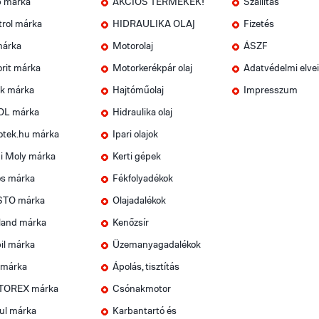
p márka
AKCIÓS TERMÉKEK!
Szállítás
trol márka
HIDRAULIKA OLAJ
Fizetés
márka
Motorolaj
ÁSZF
rit márka
Motorkerékpár olaj
Adatvédelmi elve
k márka
Hajtóműolaj
Impresszum
OL márka
Hidraulika olaj
otek.hu márka
Ipari olajok
i Moly márka
Kerti gépek
os márka
Fékfolyadékok
TO márka
Olajadalékok
land márka
Kenőzsír
il márka
Üzemanyagadalékok
 márka
Ápolás, tisztítás
OREX márka
Csónakmotor
ul márka
Karbantartó és