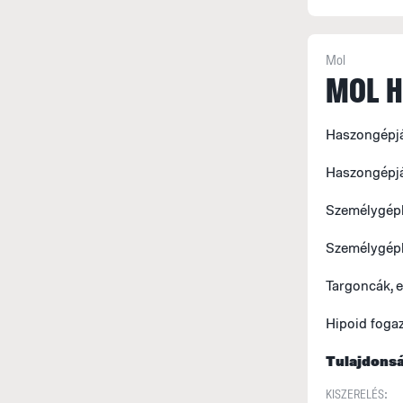
Mol
MOL H
Haszongépjá
Haszongépjá
Személygépk
Személygépk
Targoncák, 
Hipoid foga
Tulajdons
KISZERELÉS: