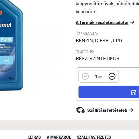
kiegyenlítőművek, hátsóhida
kenésére.
A termék részletes adatai
ÜZEMANYAG:
BENZIN, DIESEL, LPG
OLAJTÍPUS:
RÉSZ-SZINTETIKUS
1
db
Szállítási feltételek
LEÍRÁS
A MÁRKÁRÓL
SZÁLLÍTÁS, FIZETÉS