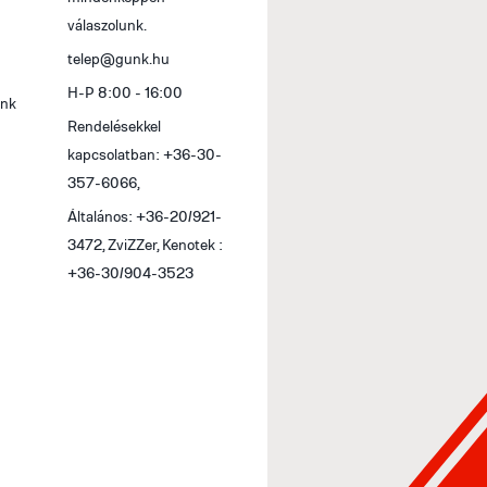
válaszolunk.
telep@gunk.hu
H-P 8:00 - 16:00
ink
Rendelésekkel
kapcsolatban: +36-30-
357-6066,
Általános: +36-20/921-
3472, ZviZZer, Kenotek :
+36-30/904-3523