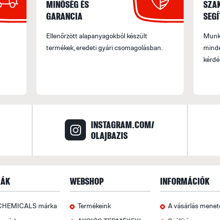
MINŐSÉG ÉS
SZA
GARANCIA
SEGÍ
Ellenőrzött alapanyagokból készült
Munka
termékek, eredeti gyári csomagolásban.
minde
kérdé
INSTAGRAM.COM/
OLAJBAZIS
ÁK
WEBSHOP
INFORMÁCIÓK
CHEMICALS márka
Termékeink
A vásárlás menet