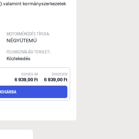
k) valamint kormányszerkezetek
MOTORMŰKÖDÉS TÍPUSA:
NÉGYÜTEMŰ
FELHASZNÁLÁSI TERÜLET:
Közlekedés
EGYSÉG ÁR
ÖSSZESEN
6 939,00 Ft
6 939,00 Ft
KOSÁRBA