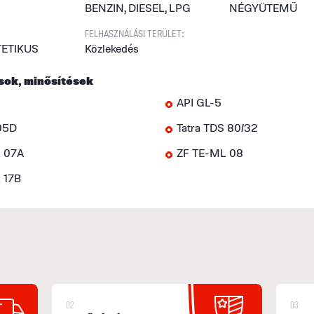
BENZIN, DIESEL, LPG
NÉGYÜTEMŰ
FELHASZNÁLÁSI TERÜLET:
TETIKUS
Közlekedés
sok, minősítések
API GL-5
05D
Tatra TDS 80/32
 07A
ZF TE-ML 08
 17B
02
03