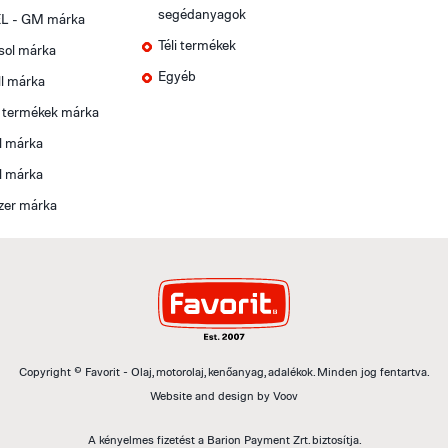
segédanyagok
L - GM márka
Téli termékek
sol márka
Egyéb
l márka
t termékek márka
l márka
l márka
zer márka
Copyright © Favorit - Olaj, motorolaj, kenőanyag, adalékok. Minden jog fentartva.
Website and design by
Voov
A kényelmes fizetést a Barion Payment Zrt. biztosítja.