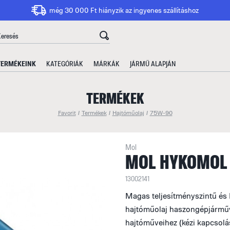
még 30 000 Ft hiányzik az ingyenes szállításhoz
TERMÉKEINK
KATEGÓRIÁK
MÁRKÁK
JÁRMŰ ALAPJÁN
TERMÉKEK
Favorit
/
Termékek
/
Hajtóműolaj
/
75W-90
Mol
MOL HYKOMOL 
13002141
Magas teljesítményszintű és 
hajtóműolaj haszongépjármű
hajtóműveihez (kézi kapcsolá