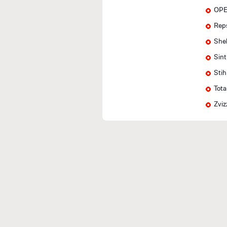
OPE
Rep
Shel
Sin
Stih
Tota
Zviz