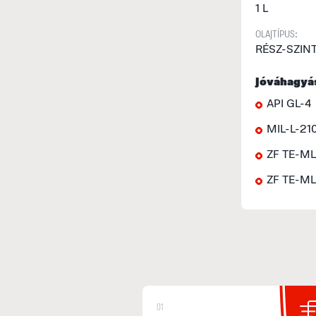
1 L
OLAJTÍPUS:
RÉSZ-SZIN
Jóváhagyá
API GL-4
MIL-L-21
ZF TE-ML
ZF TE-ML
01