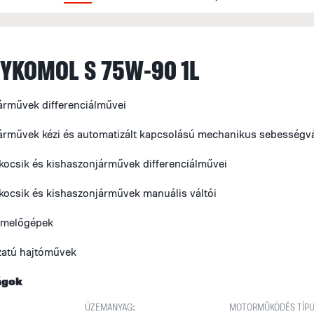
YKOMOL S 75W-90 1L
rművek differenciálművei
rművek kézi és automatizált kapcsolású mechanikus sebességvá
ocsik és kishaszonjárművek differenciálművei
ocsik és kishaszonjárművek manuális váltói
emelőgépek
zatú hajtóművek
ágok
ÜZEMANYAG:
MOTORMŰKÖDÉS TÍPU