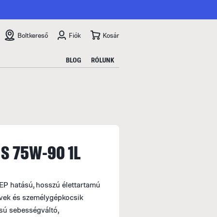
Boltkereső
Fiók
Kosár
BLOG
RÓLUNK
S 75W-90 1L
EP hatású, hosszú élettartamú
vek és személygépkocsik
sú sebességváltó,