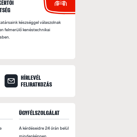
KÉRTŐI
TSÉG
társaink készséggel válaszolnak
n felmerülő kenéstechnikai
sben.
HÍRLEVÉL
FELIRATKOZÁS
ÜGYFÉLSZOLGÁLAT
e
A kérdéseidre 24 órán belül
mindenképpen