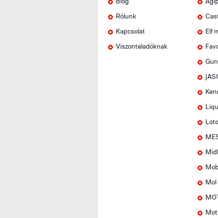
Blog
Agi
Rólunk
Cas
Kapcsolat
Elf 
Viszonteladóknak
Favo
Gun
JAS
Ken
Liqu
Lot
MES
Mid
Mob
Mol
MOT
Mot