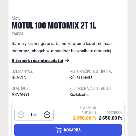
Motul
MOTUL 100 MOTOMIX 2T 1L
104024
Bármely kis hengerürtartalmú kétütemű közúti, off road
motorhoz, robogóhoz, mopedhez használható motorolaj.
A termék részletes adatai
ÜZEMANYAG:
MOTORMŰKÖDÉS TÍPUSA:
BENZIN
KÉTÜTEMŰ
OLAJTÍPUS:
FELHASZNÁLÁSI TERÜLET:
ÁSVÁNYI
Közlekedés
EGYSÉG ÁR
4 184,00 Ft
ÖSSZESEN
1
db
2 650,00 Ft
2 650,00 Ft
KOSÁRBA