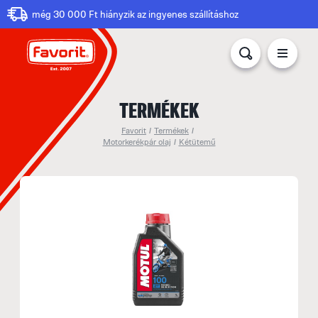
még 30 000 Ft hiányzik az ingyenes szállításhoz
TERMÉKEK
Favorit
/
Termékek
/
Motorkerékpár olaj
/
Kétütemű