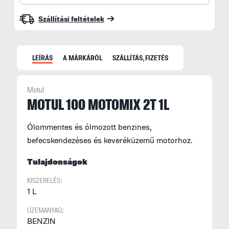
Szállítási feltételek
LEÍRÁS
A MÁRKÁRÓL
SZÁLLÍTÁS, FIZETÉS
Motul
MOTUL 100 MOTOMIX 2T 1L
N
Ólommentes és ólmozott benzines,
F
befecskendezéses és keveréküzemű motorhoz.
n
k
Tulajdonságok
t
KISZERELÉS:
1 L
ÜZEMANYAG:
BENZIN