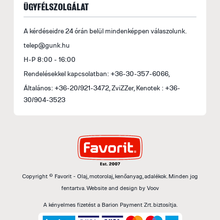
ÜGYFÉLSZOLGÁLAT
A kérdéseidre 24 órán belül mindenképpen válaszolunk.
telep@gunk.hu
H-P 8:00 - 16:00
Rendelésekkel kapcsolatban: +36-30-357-6066,
Általános: +36-20/921-3472, ZviZZer, Kenotek : +36-
30/904-3523
Copyright © Favorit - Olaj, motorolaj, kenőanyag, adalékok. Minden jog
fentartva.
Website and design by
Voov
A kényelmes fizetést a Barion Payment Zrt. biztosítja.