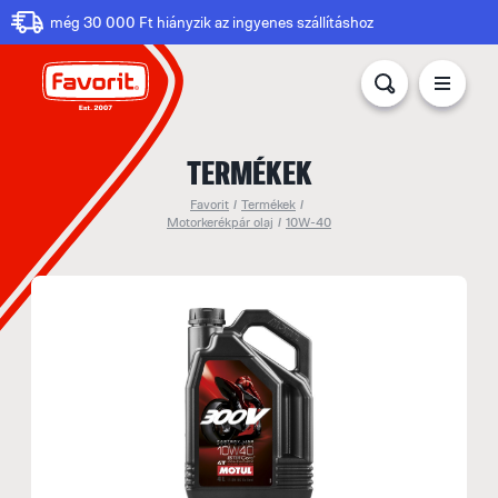
még 30 000 Ft hiányzik az ingyenes szállításhoz
TERMÉKEK
Favorit
/
Termékek
/
Motorkerékpár olaj
/
10W-40