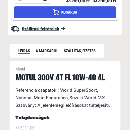
33 299,00 Ft
33 299,00 Ft
KOSÁRBA
Szállítási feltételek
LEÍRÁS
A MÁRKÁRÓL
SZÁLLÍTÁS, FIZETÉS
Motul
MOTUL 300V 4T FL 10W-40 4L
N
Referencia csapatok : World SuperSport,
F
National Moto Endurance, Suzuki World MX
n
Szabvány: A jelenlenlegi előírásokat túlteljesíti.
k
t
Tulajdonságok
KISZERELÉS: