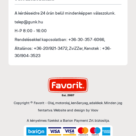
A kérdéseidre 24 órán belül mindenképpen válaszolunk.
telep@gunk.hu
H-P 8:00 - 16:00
Rendelésekkel kapcsolatban: +36-30-357-6066,
Általános: +36-20/921-3472, ZviZZer, Kenotek : +36-
30/904-3523
Copyright © Favorit - Olaj, motorolaj, kenőanyag, adalékok. Minden jog
fentartva.
Website and design by
Voov
A kényelmes fizetést a Barion Payment Zrt. biztosítja.