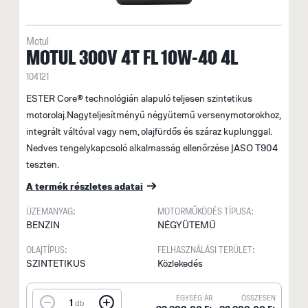
Motul
MOTUL 300V 4T FL 10W-40 4L
104121
ESTER Core® technológián alapuló teljesen szintetikus
motorolaj.Nagyteljesítményű négyütemű versenymotorokhoz,
integrált váltóval vagy nem, olajfürdős és száraz kuplunggal.
Nedves tengelykapcsoló alkalmasság ellenőrzése JASO T904
teszten.
A termék részletes adatai
ÜZEMANYAG:
MOTORMŰKÖDÉS TÍPUSA:
BENZIN
NÉGYÜTEMŰ
OLAJTÍPUS:
FELHASZNÁLÁSI TERÜLET:
SZINTETIKUS
Közlekedés
EGYSÉG ÁR
ÖSSZESEN
1
db