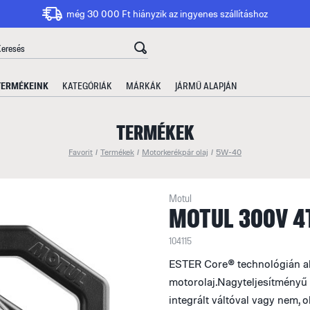
még 30 000 Ft hiányzik az ingyenes szállításhoz
TERMÉKEINK
KATEGÓRIÁK
MÁRKÁK
JÁRMŰ ALAPJÁN
TERMÉKEK
Favorit
/
Termékek
/
Motorkerékpár olaj
/
5W-40
Motul
MOTUL 300V 4T
104115
ESTER Core® technológián ala
motorolaj.Nagyteljesítmény
integrált váltóval vagy nem, o