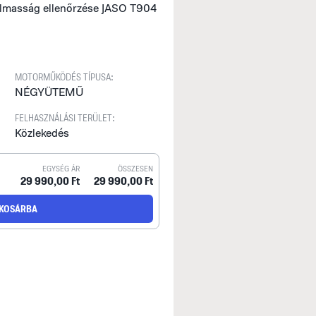
almasság ellenőrzése JASO T904
MOTORMŰKÖDÉS TÍPUSA:
NÉGYÜTEMŰ
FELHASZNÁLÁSI TERÜLET:
Közlekedés
EGYSÉG ÁR
ÖSSZESEN
29 990,00 Ft
29 990,00 Ft
KOSÁRBA