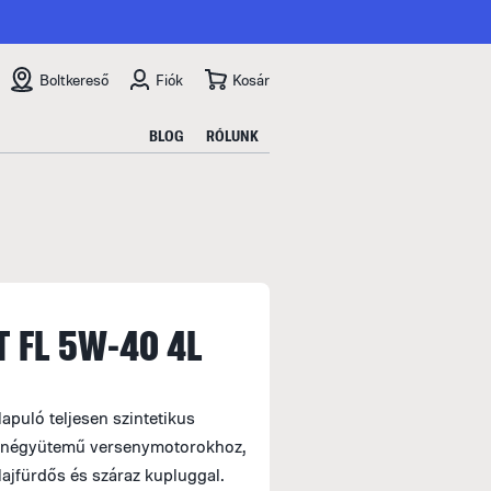
Boltkereső
Fiók
Kosár
BLOG
RÓLUNK
 FL 5W-40 4L
puló teljesen szintetikus
ű négyütemű versenymotorokhoz,
lajfürdős és száraz kupluggal.