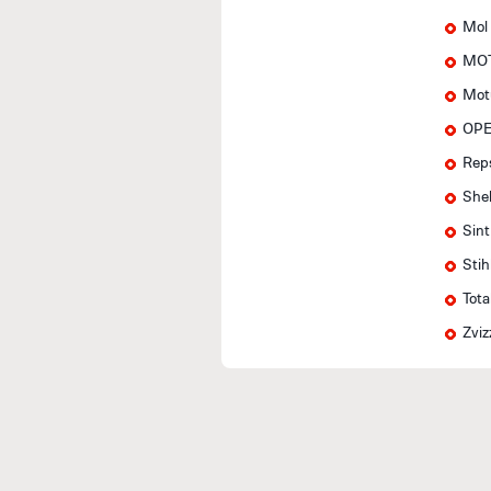
Mol
MOT
Mot
OPE
Rep
Shel
Sin
Stih
Tota
Zviz