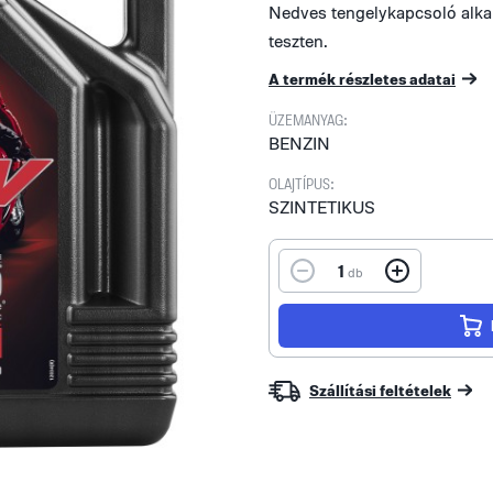
Nedves tengelykapcsoló alk
teszten.
A termék részletes adatai
ÜZEMANYAG:
BENZIN
OLAJTÍPUS:
SZINTETIKUS
1
db
Szállítási feltételek