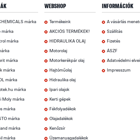
ÁK
WEBSHOP
INFORMÁCIÓK
CHEMICALS márka
Termékeink
A vásárlás menet
p márka
AKCIÓS TERMÉKEK!
Szállítás
trol márka
HIDRAULIKA OLAJ
Fizetés
márka
Motorolaj
ÁSZF
rit márka
Motorkerékpár olaj
Adatvédelmi elve
k márka
Hajtóműolaj
Impresszum
OL márka
Hidraulika olaj
otek.hu márka
Ipari olajok
i Moly márka
Kerti gépek
os márka
Fékfolyadékok
TO márka
Olajadalékok
land márka
Kenőzsír
il márka
Üzemanyagadalékok