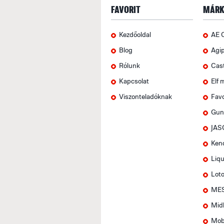
FAVORIT
MÁRK
Kezdőoldal
AE 
Blog
Agi
Rólunk
Cas
Kapcsolat
Elf 
Viszonteladóknak
Favo
Gun
JAS
Ken
Liqu
Lot
MES
Mid
Mob