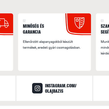
02
03
MINŐSÉG ÉS
SZA
GARANCIA
SEGÍ
Ellenőrzött alapanyagokból készült
Munka
termékek, eredeti gyári csomagolásban.
minde
kérdé
INSTAGRAM.COM/
OLAJBAZIS