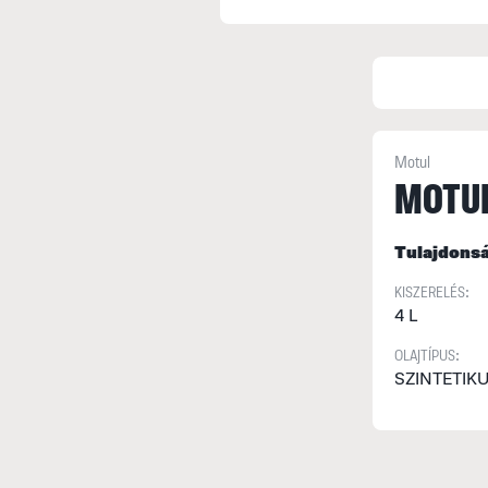
Motul
MOTUL
Tulajdons
KISZERELÉS:
4 L
OLAJTÍPUS:
SZINTETIK