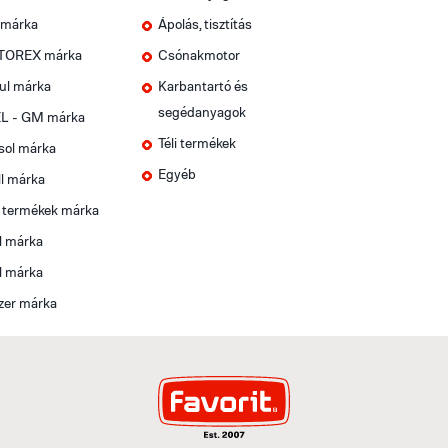
 márka
Ápolás, tisztítás
OREX márka
Csónakmotor
ul márka
Karbantartó és
segédanyagok
L - GM márka
Téli termékek
sol márka
Egyéb
l márka
t termékek márka
l márka
l márka
zer márka