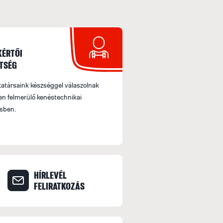
KÉRTŐI
TSÉG
társaink készséggel válaszolnak
n felmerülő kenéstechnikai
sben.
HÍRLEVÉL
FELIRATKOZÁS