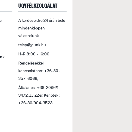
ÜGYFÉLSZOLGÁLAT
e
A kérdéseidre 24 órán belül
mindenképpen
válaszolunk.
telep@gunk.hu
H-P 8:00 - 16:00
ink
Rendelésekkel
kapcsolatban: +36-30-
357-6066,
Általános: +36-20/921-
3472, ZviZZer, Kenotek :
+36-30/904-3523