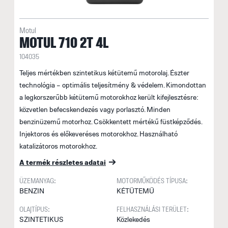
Motul
MOTUL 710 2T 4L
104035
Teljes mértékben szintetikus kétütemű motorolaj. Észter
technológia – optimális teljesítmény & védelem. Kimondottan
a legkorszerűbb kétütemű motorokhoz került kifejlesztésre:
közvetlen befecskendezés vagy porlasztó. Minden
benzinüzemű motorhoz. Csökkentett mértékű füstképződés.
Injektoros és előkeveréses motorokhoz. Használható
katalizátoros motorokhoz.
A termék részletes adatai
ÜZEMANYAG:
MOTORMŰKÖDÉS TÍPUSA:
BENZIN
KÉTÜTEMŰ
OLAJTÍPUS:
FELHASZNÁLÁSI TERÜLET:
SZINTETIKUS
Közlekedés