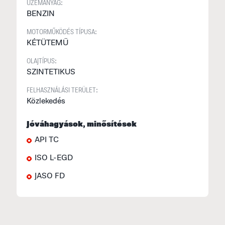
ÜZEMANYAG:
BENZIN
MOTORMŰKÖDÉS TÍPUSA:
KÉTÜTEMŰ
OLAJTÍPUS:
SZINTETIKUS
FELHASZNÁLÁSI TERÜLET:
Közlekedés
Jóváhagyások, minősítések
API TC
ISO L-EGD
JASO FD