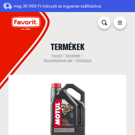
még 30 000 Ft hiányzik az ingyenes szállításhoz
TERMÉKEK
Favorit
/
Termékek
/
Motorkerékpár olaj
/
Kétütemű