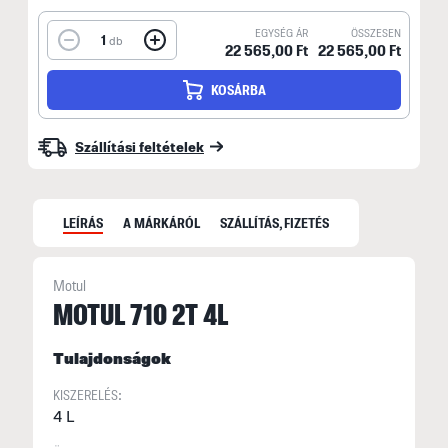
EGYSÉG ÁR
ÖSSZESEN
1
db
22 565,00 Ft
22 565,00 Ft
KOSÁRBA
Szállítási feltételek
LEÍRÁS
A MÁRKÁRÓL
SZÁLLÍTÁS, FIZETÉS
Motul
MOTUL 710 2T 4L
N
Tulajdonságok
F
n
KISZERELÉS:
4 L
k
t