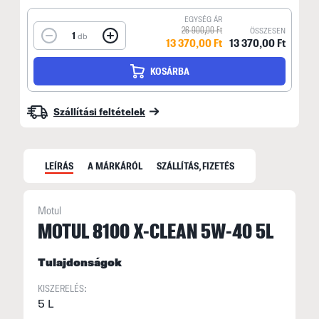
EGYSÉG ÁR
26 900,00 Ft
ÖSSZESEN
1
db
13 370,00 Ft
13 370,00 Ft
KOSÁRBA
Szállítási feltételek
LEÍRÁS
A MÁRKÁRÓL
SZÁLLÍTÁS, FIZETÉS
Motul
MOTUL 8100 X-CLEAN 5W-40 5L
N
Tulajdonságok
F
n
KISZERELÉS:
5 L
k