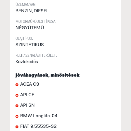
t
ÜZEMANYAG:
BENZIN, DIESEL
MOTORMŰKÖDÉS TÍPUSA:
NÉGYÜTEMŰ
OLAJTÍPUS:
SZINTETIKUS
FELHASZNÁLÁSI TERÜLET:
Közlekedés
Jóváhagyások, minősítések
ACEA C3
API CF
API SN
BMW Longlife-04
FIAT 9.55535-S2