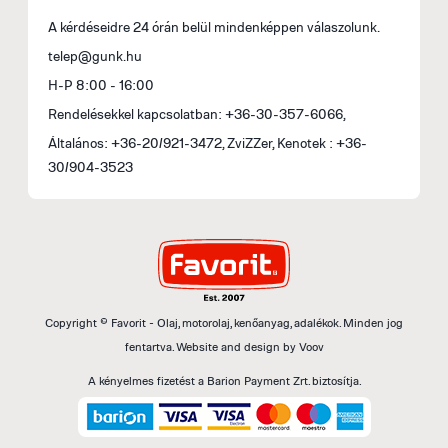
A kérdéseidre 24 órán belül mindenképpen válaszolunk.
telep@gunk.hu
H-P 8:00 - 16:00
Rendelésekkel kapcsolatban: +36-30-357-6066,
Általános: +36-20/921-3472, ZviZZer, Kenotek : +36-
30/904-3523
Copyright © Favorit - Olaj, motorolaj, kenőanyag, adalékok. Minden jog
fentartva.
Website and design by
Voov
A kényelmes fizetést a Barion Payment Zrt. biztosítja.