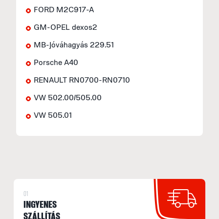
FORD M2C917-A
GM-OPEL dexos2
MB-Jóváhagyás 229.51
Porsche A40
RENAULT RN0700-RN0710
VW 502.00/505.00
VW 505.01
01
INGYENES
SZÁLLÍTÁS