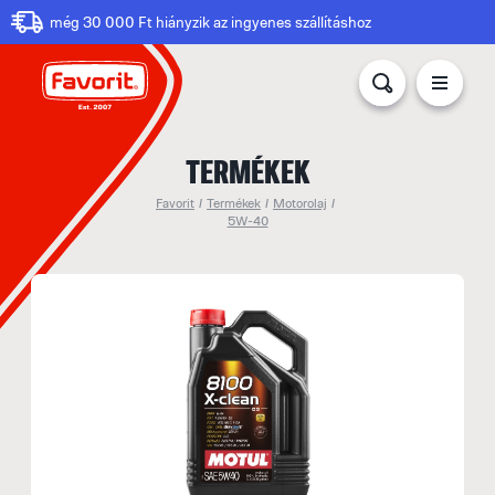
még 30 000 Ft hiányzik az ingyenes szállításhoz
TERMÉKEK
Favorit
/
Termékek
/
Motorolaj
/
5W-40