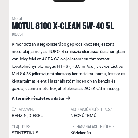
Motul
MOTUL 8100 X-CLEAN 5W-40 5L
102051
Kimondottan a legkorszerűbb gépkocsikhoz kifejlesztett
motorolaj , amely az EURO-4 emisszió előírással összhangban
van. Megfelel az ACEA C3 olajjal szemben támasztott
követelménynek, magas HTHS ( > 3,5 mPa.s ) viszkozitást és
Mid SAPS jellemzi, ami alacsony kéntartalmú hamu, foszfor és
kéntartalmat jelent. Használható minden olyan benzin és
gázolaj üzemű motorhoz, ahol előírás az ACEA C3 minőség.
A termék részletes adatai
ÜZEMANYAG:
MOTORMŰKÖDÉS TÍPUSA:
BENZIN, DIESEL
NÉGYÜTEMŰ
OLAJTÍPUS:
FELHASZNÁLÁSI TERÜLET:
SZINTETIKUS
Közlekedés