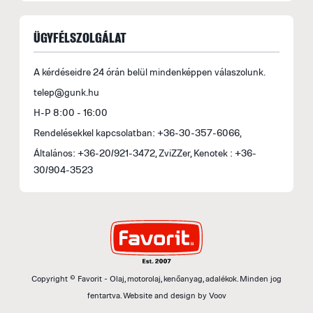
ÜGYFÉLSZOLGÁLAT
A kérdéseidre 24 órán belül mindenképpen válaszolunk.
telep@gunk.hu
H-P 8:00 - 16:00
Rendelésekkel kapcsolatban: +36-30-357-6066,
Általános: +36-20/921-3472, ZviZZer, Kenotek : +36-
30/904-3523
Copyright © Favorit - Olaj, motorolaj, kenőanyag, adalékok. Minden jog
fentartva.
Website and design by
Voov