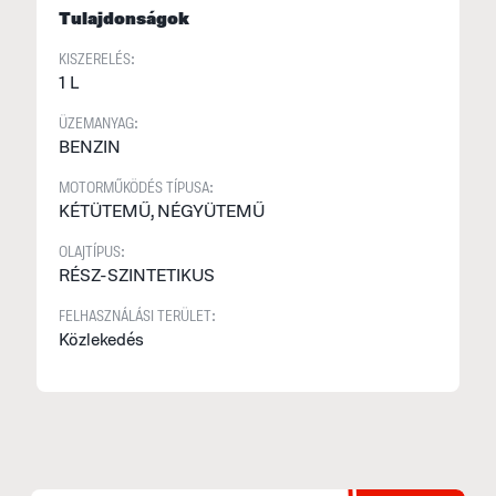
Tulajdonságok
n
k
KISZERELÉS:
t
1 L
ÜZEMANYAG:
BENZIN
MOTORMŰKÖDÉS TÍPUSA:
KÉTÜTEMŰ, NÉGYÜTEMŰ
OLAJTÍPUS:
RÉSZ-SZINTETIKUS
FELHASZNÁLÁSI TERÜLET:
Közlekedés