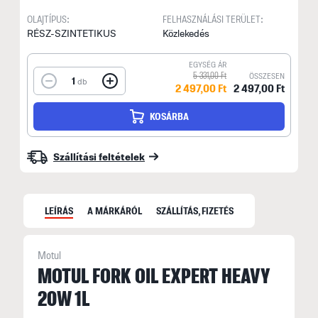
OLAJTÍPUS:
FELHASZNÁLÁSI TERÜLET:
RÉSZ-SZINTETIKUS
Közlekedés
EGYSÉG ÁR
5 331,00 Ft
ÖSSZESEN
1
db
2 497,00 Ft
2 497,00 Ft
KOSÁRBA
Szállítási feltételek
LEÍRÁS
A MÁRKÁRÓL
SZÁLLÍTÁS, FIZETÉS
Motul
MOTUL FORK OIL EXPERT HEAVY
20W 1L
N
F