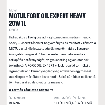
Motul
MOTUL FORK OIL EXPERT HEAVY
20W 1L
105928
Hidraulikus villaolaj család - light, medium, medium/heavy,
heavy – viszkozitásokkal, hagyományos és fordított villákhoz. A
MOTUL által kifejlesztett adalék megkönnyíti a villaszárak
könnyebb mozgását. A hőmérséklet nem befolyásolja a
csillapítás hatékonyságát, az gyakorlatilag egyenletesnek
tekinthető. A FORK OIL EXPERT villaolaj család termékei a
legmegfelelőbb keménység/lágyság érdekében egymással
tetszőleges mértékben keverhetők. Belső súrlódást csökkentő,
tömítésbarát adalékokat tartalmaznak.
A termék részletes adatai
ÜZEMANYAG:
MOTORMŰKÖDÉS TÍPUSA:
BENZIN
KÉTÜTEMŰ, NÉGYÜTEMŰ