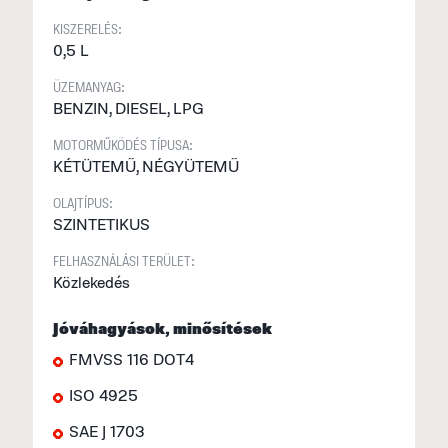
k
KISZERELÉS:
t
0,5 L
ÜZEMANYAG:
BENZIN, DIESEL, LPG
MOTORMŰKÖDÉS TÍPUSA:
KÉTÜTEMŰ, NÉGYÜTEMŰ
OLAJTÍPUS:
SZINTETIKUS
FELHASZNÁLÁSI TERÜLET:
Közlekedés
Jóváhagyások, minősítések
FMVSS 116 DOT4
ISO 4925
SAE J 1703