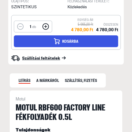
OLAJTÍPUS:
FELHASZNÁLÁSI TERÜLET:
SZINTETIKUS
Közlekedés
EGYSÉG ÁR
5 965,00 Ft
ÖSSZESEN
1
db
4 780,00 Ft
4 780,00 Ft
KOSÁRBA
Szállítási feltételek
LEÍRÁS
A MÁRKÁRÓL
SZÁLLÍTÁS, FIZETÉS
Motul
MOTUL RBF600 FACTORY LINE
FÉKFOLYADÉK 0.5L
N
F
Tulajdonságok
n