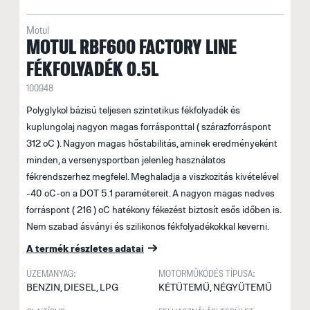
Motul
MOTUL RBF600 FACTORY LINE
FÉKFOLYADÉK 0.5L
100948
Polyglykol bázisú teljesen szintetikus fékfolyadék és
kuplungolaj nagyon magas forrásponttal ( szárazforráspont
312 oC ). Nagyon magas hőstabilitás, aminek eredményeként
minden, a versenysportban jelenleg használatos
fékrendszerhez megfelel. Meghaladja a viszkozitás kivételével
-40 oC-on a DOT 5.1 paramétereit. A nagyon magas nedves
forráspont ( 216 ) oC hatékony fékezést biztosít esős időben is.
Nem szabad ásványi és szilikonos fékfolyadékokkal keverni.
A termék részletes adatai
ÜZEMANYAG:
MOTORMŰKÖDÉS TÍPUSA:
BENZIN, DIESEL, LPG
KÉTÜTEMŰ, NÉGYÜTEMŰ