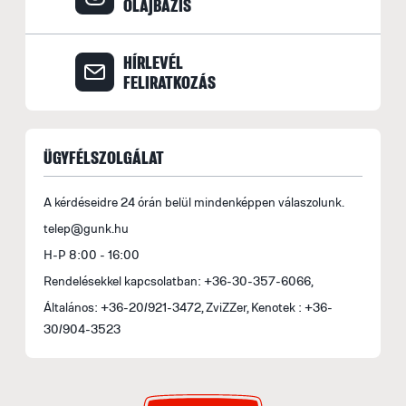
OLAJBAZIS
HÍRLEVÉL
FELIRATKOZÁS
ÜGYFÉLSZOLGÁLAT
A kérdéseidre 24 órán belül mindenképpen válaszolunk.
telep@gunk.hu
H-P 8:00 - 16:00
Rendelésekkel kapcsolatban: +36-30-357-6066,
Általános: +36-20/921-3472, ZviZZer, Kenotek : +36-
30/904-3523