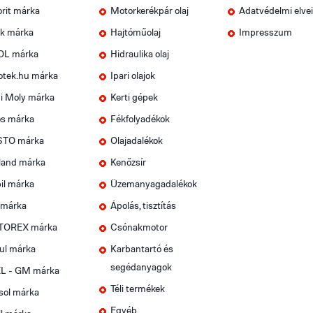
rit márka
Motorkerékpár olaj
Adatvédelmi elve
k márka
Hajtóműolaj
Impresszum
OL márka
Hidraulika olaj
otek.hu márka
Ipari olajok
i Moly márka
Kerti gépek
os márka
Fékfolyadékok
TO márka
Olajadalékok
land márka
Kenőzsír
il márka
Üzemanyagadalékok
 márka
Ápolás, tisztítás
OREX márka
Csónakmotor
ul márka
Karbantartó és
segédanyagok
L - GM márka
Téli termékek
sol márka
Egyéb