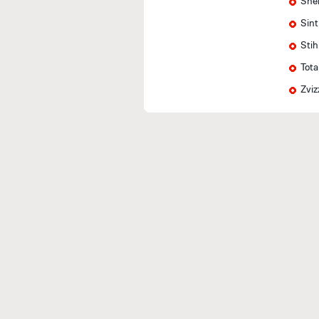
Shel
Sin
Stih
Tota
Zviz