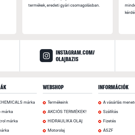
termékek, eredeti gyári csomagolásban.
minde
kérdé
INSTAGRAM.COM/
OLAJBAZIS
ÁK
WEBSHOP
INFORMÁCIÓK
CHEMICALS márka
Termékeink
A vásárlás menet
p márka
AKCIÓS TERMÉKEK!
Szállítás
trol márka
HIDRAULIKA OLAJ
Fizetés
márka
Motorolaj
ÁSZF