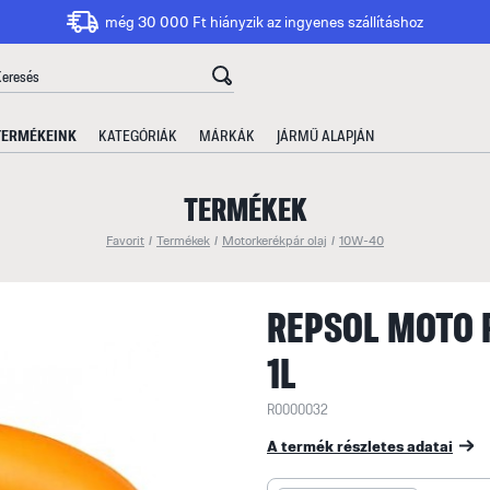
még 30 000 Ft hiányzik az ingyenes szállításhoz
TERMÉKEINK
KATEGÓRIÁK
MÁRKÁK
JÁRMŰ ALAPJÁN
TERMÉKEK
Favorit
/
Termékek
/
Motorkerékpár olaj
/
10W-40
REPSOL MOTO 
1L
R0000032
A termék részletes adatai