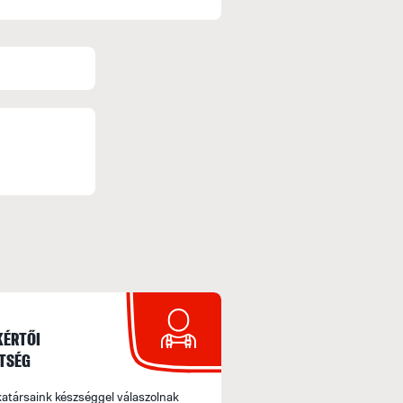
SZÁLLÍTÁS
Személyes átvétel
Megrendelésed díjmentesen, értékhatártól füg
Fizetési módok: Fizetés készpénzben, Előretuta
Házhozszállítás futárszolgálattal
A rendelést követően a terméket kiszállítjuk az
Fizetési módok: Előre utalás, Online bankkárty
KÉRTŐI
TSÉG
Szállítás várható teljesítése: a megrendelések
amennyiben az adott termék raktáron van.
társaink készséggel válaszolnak