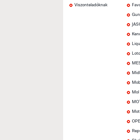
Viszonteladóknak
Favo
Gun
JAS
Ken
Liqu
Lot
MES
Mid
Mob
Mol
MOT
Mot
OPE
Rep