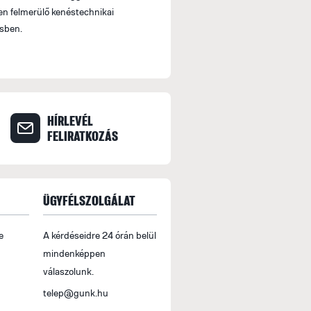
n felmerülő kenéstechnikai
Szállítási Információ: Csomagjainkat a GLS és
sben.
fuvarozótól történő átvételnél MINDIG ELLENŐ
Utólagos reklamációt nem fogadhatunk el.
Minden 30.000.- Ft feletti rendelés esetén I
Ezen értékhatár alatt bruttó 2500 Ft postaköl
HÍRLEVÉL
FELIRATKOZÁS
FIZETÉS
Fizetés készpénzben
ÜGYFÉLSZOLGÁLAT
Megrendelésed az áru átvételekor készpénzzel 
e
A kérdéseidre 24 órán belül
Fizetés banki átutalással
mindenképpen
Egyenlítsd ki rendelésed banki átutalással. M
válaszolunk.
számlát küldünk, melyen megtalálod az átutal
telep@gunk.hu
bankszámlaszámunkat, valamint a megrendelési