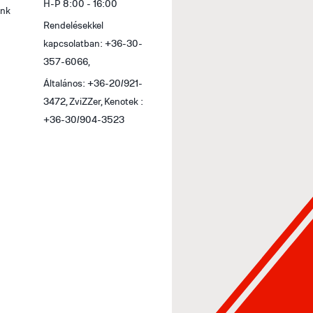
H-P 8:00 - 16:00
feltüntetni. A termékek átvétele illetve kiszállí
ink
követően lehetséges, melynek elkészüléséről e
Rendelésekkel
figyelmedet, hogy a termék átvételéhez a díjb
kapcsolatban: +36-30-
bemondására is szükség lehet, ezért kérjük, hog
357-6066,
Általános: +36-20/921-
Bankkártyás fizetés
3472, ZviZZer, Kenotek :
Szaküzleteinkben és átvételi pontunkon, valam
+36-30/904-3523
bankkártyákat fogadjuk el: MasterCard és Vis
Maestro és Visa Electron (nem dombornyomott
Online bankkártyás fizetés esetén a megrendelé
lehetséges. Online bankkártyás fizetési szolgál
Az online bankkártyás fizetések a Barion rend
bankkártya adatok a kereskedőhöz nem jutnak e
Zrt. a Magyar Nemzeti Bank felügyelete alatt 
I-1064/2013.