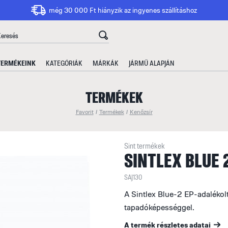
még 30 000 Ft hiányzik az ingyenes szállításhoz
TERMÉKEINK
KATEGÓRIÁK
MÁRKÁK
JÁRMŰ ALAPJÁN
TERMÉKEK
Favorit
/
Termékek
/
Kenőzsír
Sint termékek
SINTLEX BLUE 
SAJ130
A Sintlex Blue-2 EP-adalékolt
tapadóképességgel.
A termék részletes adatai