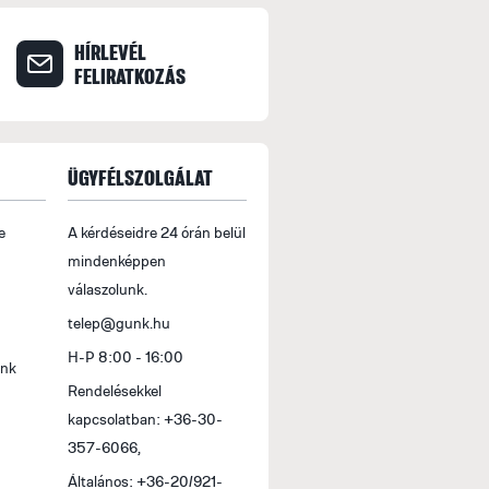
feltüntetni. A termékek átvétele illetve kiszállí
követően lehetséges, melynek elkészüléséről e
HÍRLEVÉL
figyelmedet, hogy a termék átvételéhez a díjb
FELIRATKOZÁS
bemondására is szükség lehet, ezért kérjük, hog
Bankkártyás fizetés
Szaküzleteinkben és átvételi pontunkon, valam
ÜGYFÉLSZOLGÁLAT
bankkártyákat fogadjuk el: MasterCard és Vis
Maestro és Visa Electron (nem dombornyomott
e
A kérdéseidre 24 órán belül
Online bankkártyás fizetés esetén a megrendelé
mindenképpen
lehetséges. Online bankkártyás fizetési szolgál
válaszolunk.
telep@gunk.hu
Az online bankkártyás fizetések a Barion rend
H-P 8:00 - 16:00
bankkártya adatok a kereskedőhöz nem jutnak e
ink
Zrt. a Magyar Nemzeti Bank felügyelete alatt 
Rendelésekkel
I-1064/2013.
kapcsolatban: +36-30-
357-6066,
Általános: +36-20/921-