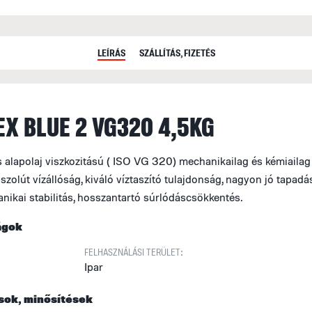
LEÍRÁS
SZÁLLÍTÁS, FIZETÉS
EX BLUE 2 VG320 4,5KG
 alapolaj viszkozitású ( ISO VG 320) mechanikailag és kémiailag 
bszolút vízállóság, kiváló víztaszító tulajdonság, nagyon jó tapadá
nikai stabilitás, hosszantartó súrlódáscsökkentés.
ágok
FELHASZNÁLÁSI TERÜLET:
Ipar
sok, minősítések