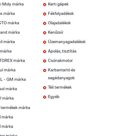
i Moly márka
Kerti gépek
os márka
Fékfolyadékok
TO márka
Olajadalékok
land márka
Kenőzsír
il márka
Üzemanyagadalékok
 márka
Ápolás, tisztítás
OREX márka
Csónakmotor
ul márka
Karbantartó és
segédanyagok
L - GM márka
Téli termékek
sol márka
Egyéb
l márka
t termékek márka
l márka
l márka
zer márka