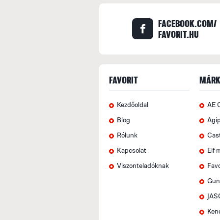
FACEBOOK.COM/
FAVORIT.HU
FAVORIT
MÁRK
Kezdőoldal
AE 
Blog
Agi
Rólunk
Cas
Kapcsolat
Elf 
Viszonteladóknak
Favo
Gun
JAS
Ken