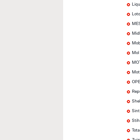
Liqu
Lot
MES
Mid
Mob
Mol
MOT
Mot
OPE
Rep
Shel
Sin
Stih
Tota
Zviz