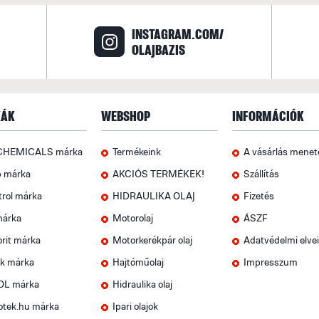
INSTAGRAM.COM/
OLAJBAZIS
ÁK
WEBSHOP
INFORMÁCIÓK
CHEMICALS márka
Termékeink
A vásárlás menet
p márka
AKCIÓS TERMÉKEK!
Szállítás
trol márka
HIDRAULIKA OLAJ
Fizetés
márka
Motorolaj
ÁSZF
rit márka
Motorkerékpár olaj
Adatvédelmi elve
k márka
Hajtóműolaj
Impresszum
OL márka
Hidraulika olaj
otek.hu márka
Ipari olajok