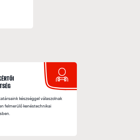
Szállítási Információ: Csomagjainkat a GLS és
fuvarozótól történő átvételnél MINDIG ELLENŐ
Utólagos reklamációt nem fogadhatunk el.
Minden 30.000.- Ft feletti rendelés esetén I
Ezen értékhatár alatt bruttó 2500 Ft postaköl
FIZETÉS
KÉRTŐI
TSÉG
Fizetés készpénzben
Megrendelésed az áru átvételekor készpénzzel 
társaink készséggel válaszolnak
n felmerülő kenéstechnikai
Fizetés banki átutalással
sben.
Egyenlítsd ki rendelésed banki átutalással. M
számlát küldünk, melyen megtalálod az átutal
bankszámlaszámunkat, valamint a megrendelési