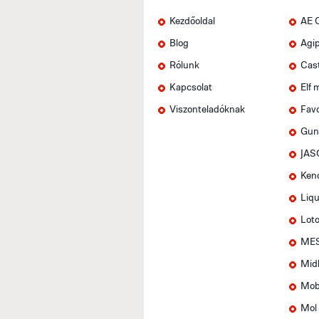
Kezdőoldal
AE 
Blog
Agi
Rólunk
Cas
Kapcsolat
Elf 
Viszonteladóknak
Favo
Gun
JAS
Ken
Liqu
Lot
MES
Mid
Mob
Mol