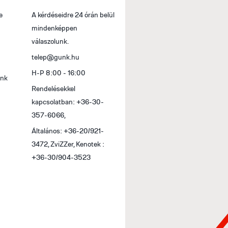
e
A kérdéseidre 24 órán belül
Fizetés banki átutalással
mindenképpen
Egyenlítsd ki rendelésed banki átutalással. M
válaszolunk.
számlát küldünk, melyen megtalálod az átutal
telep@gunk.hu
bankszámlaszámunkat, valamint a megrendelési
H-P 8:00 - 16:00
feltüntetni. A termékek átvétele illetve kiszállí
ink
követően lehetséges, melynek elkészüléséről e
Rendelésekkel
figyelmedet, hogy a termék átvételéhez a díjb
kapcsolatban: +36-30-
bemondására is szükség lehet, ezért kérjük, hog
357-6066,
Általános: +36-20/921-
Bankkártyás fizetés
3472, ZviZZer, Kenotek :
Szaküzleteinkben és átvételi pontunkon, valam
+36-30/904-3523
bankkártyákat fogadjuk el: MasterCard és Vis
Maestro és Visa Electron (nem dombornyomott
Online bankkártyás fizetés esetén a megrendelé
lehetséges. Online bankkártyás fizetési szolgál
Az online bankkártyás fizetések a Barion rend