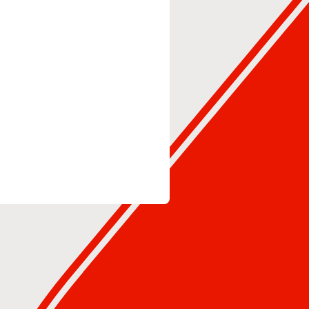
bankkártya adatok a kereskedőhöz nem jutnak e
Zrt. a Magyar Nemzeti Bank felügyelete alatt 
I-1064/2013.