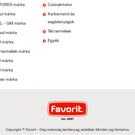
OREX márka
Csónakmotor
ul márka
Karbantartó és
segédanyagok
L - GM márka
Téli termékek
sol márka
Egyéb
l márka
t termékek márka
l márka
l márka
zer márka
Copyright © Favorit - Olaj, motorolaj, kenőanyag, adalékok. Minden jog fentartva.