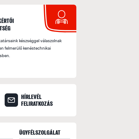
Házhozszállítás futárszolgálattal
A rendelést követően a terméket kiszállítjuk az
Fizetési módok: Előre utalás, Online bankkárty
KÉRTŐI
TSÉG
Szállítás várható teljesítése: a megrendelések
amennyiben az adott termék raktáron van.
társaink készséggel válaszolnak
n felmerülő kenéstechnikai
Szállítási Információ: Csomagjainkat a GLS és
sben.
fuvarozótól történő átvételnél MINDIG ELLENŐ
Utólagos reklamációt nem fogadhatunk el.
Minden 30.000.- Ft feletti rendelés esetén I
Ezen értékhatár alatt bruttó 2500 Ft postaköl
HÍRLEVÉL
FELIRATKOZÁS
FIZETÉS
Fizetés készpénzben
ÜGYFÉLSZOLGÁLAT
Megrendelésed az áru átvételekor készpénzzel 