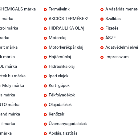
CHEMICALS márka
Termékeink
A vásárlás menet
p márka
AKCIÓS TERMÉKEK!
Szállítás
trol márka
HIDRAULIKA OLAJ
Fizetés
márka
Motorolaj
ÁSZF
rit márka
Motorkerékpár olaj
Adatvédelmi elve
k márka
Hajtóműolaj
Impresszum
OL márka
Hidraulika olaj
otek.hu márka
Ipari olajok
i Moly márka
Kerti gépek
os márka
Fékfolyadékok
TO márka
Olajadalékok
land márka
Kenőzsír
il márka
Üzemanyagadalékok
 márka
Ápolás, tisztítás