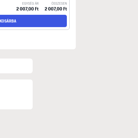
EGYSÉG ÁR
ÖSSZESEN
2 007,00 Ft
2 007,00 Ft
KOSÁRBA
SZÁLLÍTÁS
Személyes átvétel
Megrendelésed díjmentesen, értékhatártól füg
Fizetési módok: Fizetés készpénzben, Előretuta