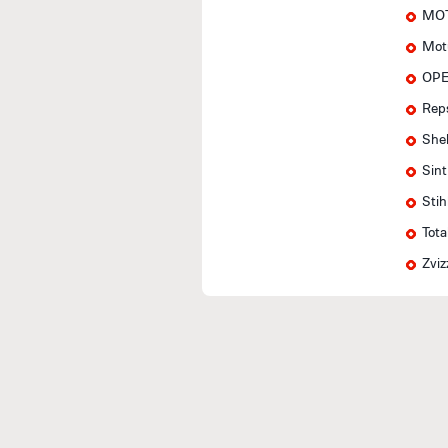
MOT
Mot
OPE
Rep
Shel
Sin
Stih
Tota
Zviz