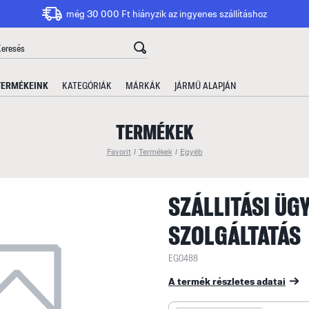
még 30 000 Ft hiányzik az ingyenes szállításhoz
TERMÉKEINK
KATEGÓRIÁK
MÁRKÁK
JÁRMŰ ALAPJÁN
TERMÉKEK
Favorit
/
Termékek
/
Egyéb
SZÁLLITÁSI ÜG
SZOLGÁLTATÁS
EG0488
A termék részletes adatai