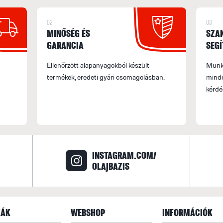
02
03
MINŐSÉG ÉS
SZA
GARANCIA
SEGÍ
Ellenőrzött alapanyagokból készült
Munka
termékek, eredeti gyári csomagolásban.
minde
kérdé
INSTAGRAM.COM/
OLAJBAZIS
ÁK
WEBSHOP
INFORMÁCIÓK