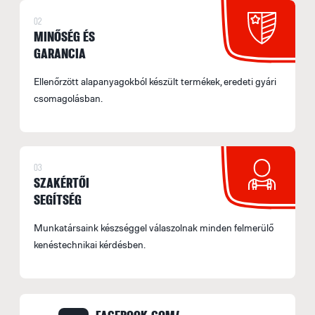
2
02
a
MINŐSÉG ÉS
GARANCIA
S
M
Ellenőrzött alapanyagokból készült termékek, eredeti gyári
f
csomagolásban.
E
U
M
03
I
SZAKÉRTŐI
SEGÍTSÉG
E
p
Munkatársaink készséggel válaszolnak minden felmerülő
kenéstechnikai kérdésben.
F
F
M