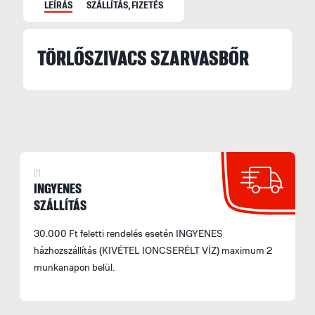
LEÍRÁS
SZÁLLÍTÁS, FIZETÉS
TÖRLŐSZIVACS SZARVASBŐR
S
S
M
f
F
E
01
INGYENES
H
SZÁLLÍTÁS
A
30.000 Ft feletti rendelés esetén INGYENES
á
házhozszállítás (KIVÉTEL IONCSERÉLT VÍZ) maximum 2
F
munkanapon belül.
(
S