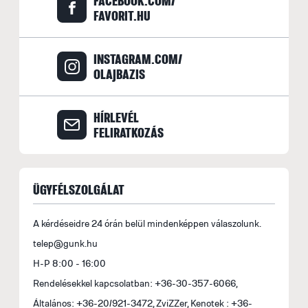
FACEBOOK.COM/
e
FAVORIT.HU
F
INSTAGRAM.COM/
E
OLAJBAZIS
M
s
HÍRLEVÉL
á
FELIRATKOZÁS
b
s
fe
a
ÜGYFÉLSZOLGÁLAT
l
t
A kérdéseidre 24 órán belül mindenképpen válaszolunk.
t
telep@gunk.hu
m
H-P 8:00 - 16:00
le
Rendelésekkel kapcsolatban: +36-30-357-6066,
Általános: +36-20/921-3472, ZviZZer, Kenotek : +36-
B