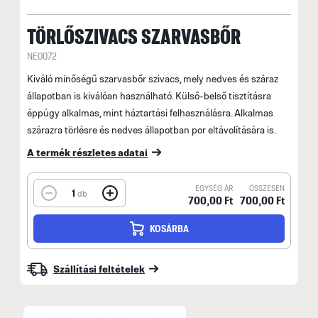
TÖRLŐSZIVACS SZARVASBŐR
NE0072
Kiváló minőségű szarvasbőr szivacs, mely nedves és száraz
állapotban is kiválóan használható. Külső-belső tisztításra
éppúgy alkalmas, mint háztartási felhasználásra. Alkalmas
szárazra törlésre és nedves állapotban por eltávolítására is.
A termék részletes adatai
EGYSÉG ÁR
ÖSSZESEN
1
db
700,00 Ft
700,00 Ft
KOSÁRBA
Szállítási feltételek