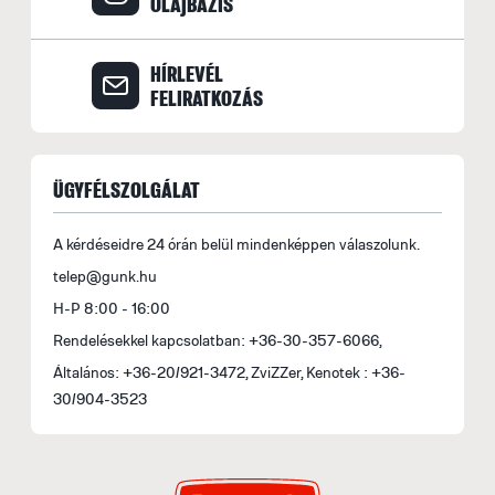
OLAJBAZIS
M
s
HÍRLEVÉL
á
FELIRATKOZÁS
b
s
fe
a
ÜGYFÉLSZOLGÁLAT
l
t
A kérdéseidre 24 órán belül mindenképpen válaszolunk.
t
telep@gunk.hu
m
H-P 8:00 - 16:00
le
Rendelésekkel kapcsolatban: +36-30-357-6066,
Általános: +36-20/921-3472, ZviZZer, Kenotek : +36-
B
30/904-3523
S
o
f