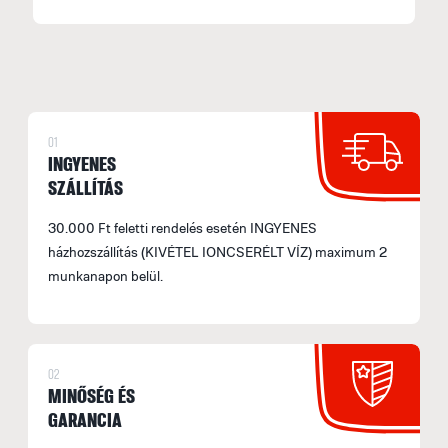
S
M
f
F
E
01
INGYENES
H
SZÁLLÍTÁS
A
30.000 Ft feletti rendelés esetén INGYENES
á
házhozszállítás (KIVÉTEL IONCSERÉLT VÍZ) maximum 2
F
munkanapon belül.
(
S
2
02
a
MINŐSÉG ÉS
GARANCIA
S
M