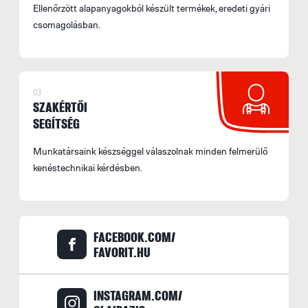
Ellenőrzött alapanyagokból készült termékek, eredeti gyári
f
csomagolásban.
E
U
M
03
I
SZAKÉRTŐI
SEGÍTSÉG
E
p
Munkatársaink készséggel válaszolnak minden felmerülő
kenéstechnikai kérdésben.
F
F
M
FACEBOOK.COM/
e
FAVORIT.HU
F
INSTAGRAM.COM/
E