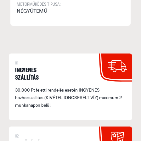
MOTORMŰKÖDÉS TÍPUSA:
NÉGYÜTEMŰ
S
2
a
S
M
f
01
E
INGYENES
U
SZÁLLÍTÁS
M
30.000 Ft feletti rendelés esetén INGYENES
I
házhozszállítás (KIVÉTEL IONCSERÉLT VÍZ) maximum 2
munkanapon belül.
E
p
F
02