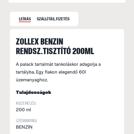
LEÍRÁS
SZÁLLÍTÁS, FIZETÉS
ZOLLEX BENZIN
S
RENDSZ.TISZTÍTÓ 200ML
S
M
A palack tartalmát tankoláskor adagolja a
f
tartályba. Egy flakon elegendő 60l
F
üzemanyaghoz.
E
Tulajdonságok
H
KISZERELÉS:
A
200 ml
á
ÜZEMANYAG:
F
BENZIN
(