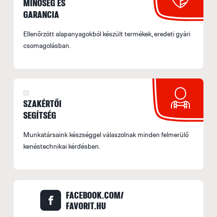
MINŐSÉG ÉS
F
GARANCIA
M
Ellenőrzött alapanyagokból készült termékek, eredeti gyári
e
csomagolásban.
F
E
M
03
s
SZAKÉRTŐI
á
SEGÍTSÉG
b
s
Munkatársaink készséggel válaszolnak minden felmerülő
fe
kenéstechnikai kérdésben.
a
l
t
FACEBOOK.COM/
t
FAVORIT.HU
m