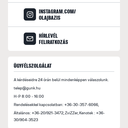
le
INSTAGRAM.COM/
B
OLAJBAZIS
S
o
HÍRLEVÉL
f
FELIRATKOZÁS
(
E
A
ÜGYFÉLSZOLGÁLAT
f
s
A kérdéseidre 24 órán belül mindenképpen válaszolunk.
b
telep@gunk.hu
A
H-P 8:00 - 16:00
r
Rendelésekkel kapcsolatban: +36-30-357-6066,
b
Általános: +36-20/921-3472, ZviZZer, Kenotek : +36-
A
30/904-3523
M