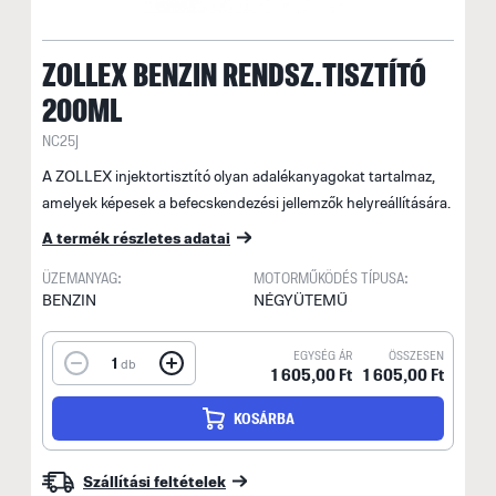
ZOLLEX BENZIN RENDSZ.TISZTÍTÓ
200ML
NC25J
A ZOLLEX injektortisztító olyan adalékanyagokat tartalmaz,
amelyek képesek a befecskendezési jellemzők helyreállítására.
A termék részletes adatai
ÜZEMANYAG:
MOTORMŰKÖDÉS TÍPUSA:
BENZIN
NÉGYÜTEMŰ
EGYSÉG ÁR
ÖSSZESEN
1
db
1 605,00 Ft
1 605,00 Ft
KOSÁRBA
Szállítási feltételek