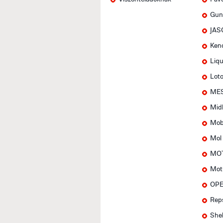
Gun
JAS
Ken
Liqu
Lot
MES
Mid
Mob
Mol
MOT
Mot
OPE
Rep
Shel