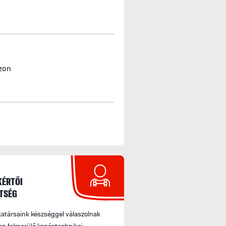
zzon
KÉRTŐI
TSÉG
társaink készséggel válaszolnak
n felmerülő kenéstechnikai