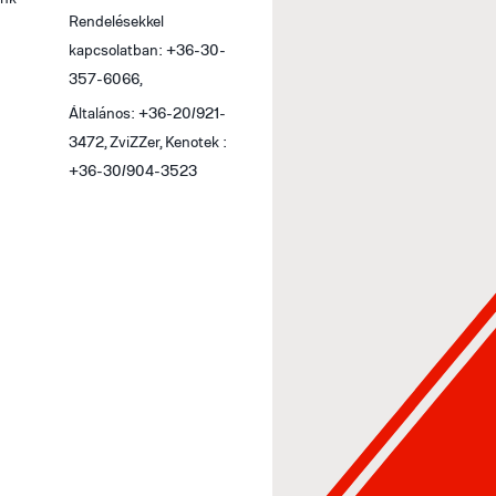
Rendelésekkel
kapcsolatban: +36-30-
357-6066,
Általános: +36-20/921-
3472, ZviZZer, Kenotek :
+36-30/904-3523