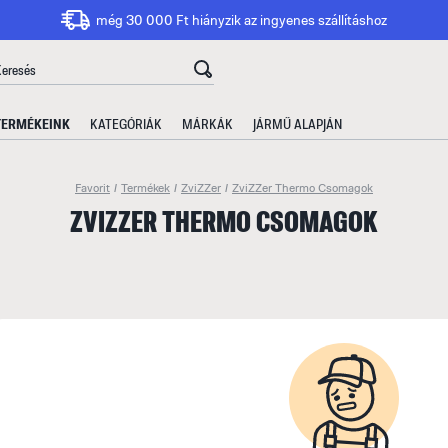
még 30 000 Ft hiányzik az ingyenes szállításhoz
TERMÉKEINK
KATEGÓRIÁK
MÁRKÁK
JÁRMŰ ALAPJÁN
Favorit
/
Termékek
/
ZviZZer
/
ZviZZer Thermo Csomagok
ZVIZZER THERMO CSOMAGOK