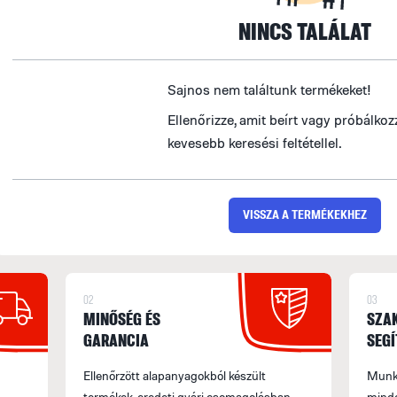
NINCS TALÁLAT
Sajnos nem találtunk termékeket!
Ellenőrizze, amit beírt vagy próbálko
kevesebb keresési feltétellel.
VISSZA A TERMÉKEKHEZ
02
03
MINŐSÉG ÉS
SZA
GARANCIA
SEGÍ
Ellenőrzött alapanyagokból készült
Munka
termékek, eredeti gyári csomagolásban.
minde