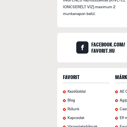
IONCSERÉLT VÍZ) maximum 2
munkanapon belül.
FACEBOOK.COM/
FAVORIT.HU
FAVORIT
MÁRK
Kezdőoldal
AE 
Blog
Agi
Rólunk
Cas
Kapcsolat
Elf 
Viszonteladóknak
Favo