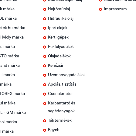
k márka
Hajtóműolaj
Impresszum
OL márka
Hidraulika olaj
otek.hu márka
Ipari olajok
i Moly márka
Kerti gépek
os márka
Fékfolyadékok
TO márka
Olajadalékok
land márka
Kenőzsír
il márka
Üzemanyagadalékok
 márka
Ápolás, tisztítás
OREX márka
Csónakmotor
ul márka
Karbantartó és
segédanyagok
L - GM márka
Téli termékek
sol márka
Egyéb
l márka