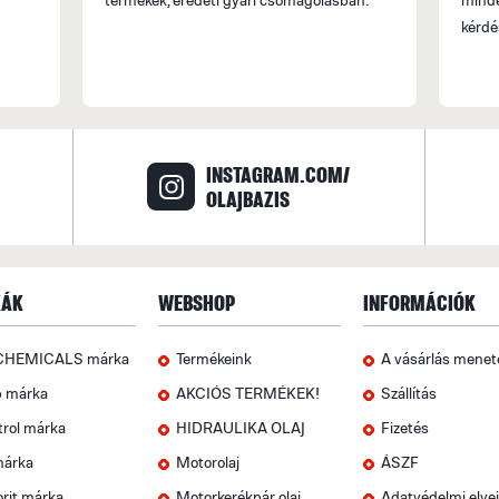
kérdé
INSTAGRAM.COM/
OLAJBAZIS
ÁK
WEBSHOP
INFORMÁCIÓK
CHEMICALS márka
Termékeink
A vásárlás menet
p márka
AKCIÓS TERMÉKEK!
Szállítás
trol márka
HIDRAULIKA OLAJ
Fizetés
márka
Motorolaj
ÁSZF
rit márka
Motorkerékpár olaj
Adatvédelmi elve