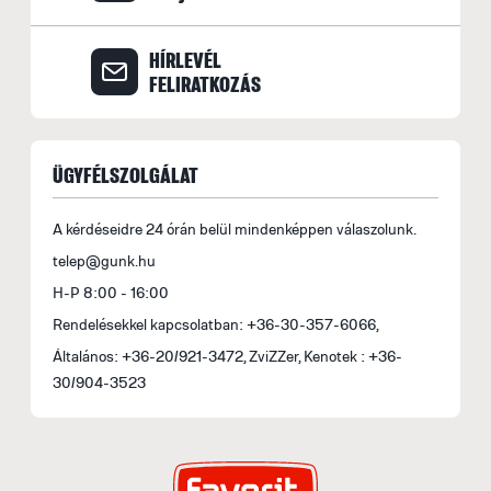
á
b
HÍRLEVÉL
s
FELIRATKOZÁS
fe
a
l
ÜGYFÉLSZOLGÁLAT
t
t
A kérdéseidre 24 órán belül mindenképpen válaszolunk.
m
telep@gunk.hu
le
H-P 8:00 - 16:00
B
Rendelésekkel kapcsolatban: +36-30-357-6066,
Általános: +36-20/921-3472, ZviZZer, Kenotek : +36-
S
30/904-3523
o
f
(
E