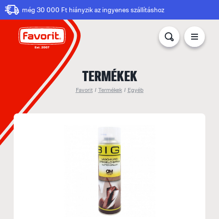
még 30 000 Ft hiányzik az ingyenes szállításhoz
TERMÉKEK
Favorit
/
Termékek
/
Egyéb