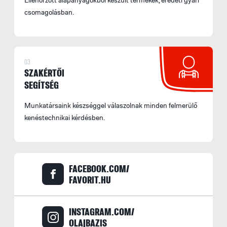
E
csomagolásban.
U
M
I
03
E
SZAKÉRTŐI
SEGÍTSÉG
p
F
Munkatársaink készséggel válaszolnak minden felmerülő
kenéstechnikai kérdésben.
F
M
e
FACEBOOK.COM/
FAVORIT.HU
F
E
INSTAGRAM.COM/
M
OLAJBAZIS
s