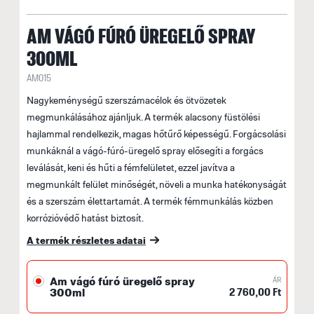
AM VÁGÓ FÚRÓ ÜREGELŐ SPRAY
300ML
AM015
Nagykeménységű szerszámacélok és ötvözetek
megmunkálásához ajánljuk. A termék alacsony füstölési
hajlammal rendelkezik, magas hőtűrő képességű. Forgácsolási
munkáknál a vágó-fúró-üregelő spray elősegíti a forgács
leválását, keni és hűti a fémfelületet, ezzel javítva a
megmunkált felület minőségét, növeli a munka hatékonyságát
és a szerszám élettartamát. A termék fémmunkálás közben
korrózióvédő hatást biztosít.
A termék részletes adatai
Am vágó fúró üregelő spray
ÁR
2 760,00 Ft
300ml