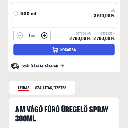
ÁR
500 ml
3 610,00 Ft
EGYSÉG ÁR
ÖSSZESEN
1
db
2 760,00 Ft
2 760,00 Ft
KOSÁRBA
Szállítási feltételek
LEÍRÁS
SZÁLLÍTÁS, FIZETÉS
AM VÁGÓ FÚRÓ ÜREGELŐ SPRAY
S
300ML
S