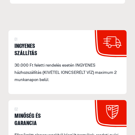
M
f
F
E
H
01
INGYENES
A
SZÁLLÍTÁS
á
F
30.000 Ft feletti rendelés esetén INGYENES
(
házhozszállítás (KIVÉTEL IONCSERÉLT VÍZ) maximum 2
munkanapon belül.
S
2
a
02
S
MINŐSÉG ÉS
M
GARANCIA
f
Ellenőrzött alapanyagokból készült termékek, eredeti gyári